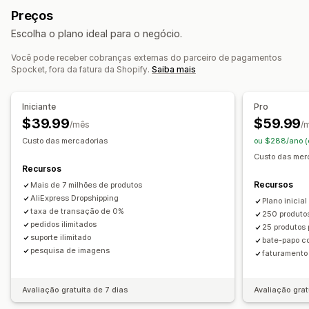
Entretenimento e mídia
Brinquedos e jogos
Preços
Ferramentas de design
Gerador de simulação
Produtos para bebês
Produtos esportivos
Escolha o plano ideal para o negócio.
Embalagens
Personalização
Modelos personalizados
Produtos para pets
Móveis
Negócios e escritórios
Equipamentos
Automotivo
Produtos para adultos
Você pode receber cobranças externas do parceiro de pagamentos
Produtos
Spocket, fora da fatura da Shopify.
Saiba mais
Bolsas
Cobertores
Itens de vestuário
Bordados
Locais para aquisição de produtos
Chapéus
Sapatos
Utensílios para bebidas
Alemanha
Austrália
Bahamas
Brasil
Canadá
China
Iniciante
Pro
Presentes de Natal
Decoração da casa
Coreia do Sul
Dinamarca
Emirados Árabes Unidos
$39.99
$59.99
/mês
/
Artesanatos com máquinas a laser
Joias
Espanha
Estados Unidos
Finlândia
França
Itália
Japão
Custo das mercadorias
ou $288/ano 
Produtos para pets
Arte para parede
Ecológico
Orgânico
México
Noruega
Nova Zelândia
Países Baixos
Portugal
Custo das mer
Recursos
Reino Unido
Suécia
Turquia
Áustria
Índia
Opções de frete
Recursos
Mais de 7 milhões de produtos
Marca branca
Frete em lote
Frete personalizado
AliExpress Dropshipping
Plano inicial
taxa de transação de 0%
Frete ecológico
Processamento de pedidos global
250 produto
pedidos ilimitados
25 produtos 
Frete múltiplo
Atualizações em tempo real
suporte ilimitado
bate-papo c
Preço inclusivo
Acompanhamento de pedido
pesquisa de imagens
faturamento
Avaliação gratuita de 7 dias
Avaliação grat