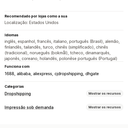
Recomendado por lojas como a sua
Localização: Estados Unidos
Idiomas
inglês, espanhol, francês, italiano, português (Brasil), alemão,
finlandês, tailandês, turco, chinês (simplificado), chinês
(tradicional), norueguês (bokmål), tcheco, dinamarquês,
japonês, coreano, holandês, polonêse português (Portugal)
Funciona com
1688
alibaba
aliexpress
cjdropshipping
dhgate
Categorias
Dropshipping
Mostrar os recursos
Produtos que você pode vender
Impressão sob demanda
Mostrar os recursos
Vestuário e acessórios
Bolsas e malas
Casa e jardim
Personalização de produto
Saúde e beleza
Eletrônicos
Arte e artesanato
Marcas próprias
Embalagem personalizada