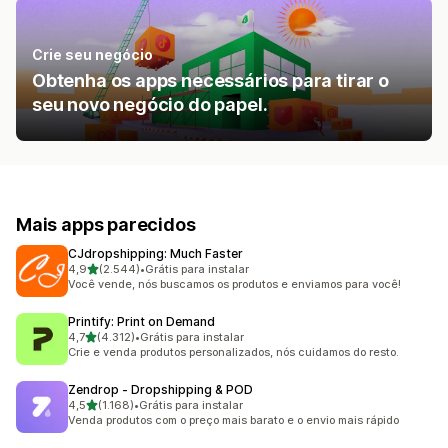
Crie seu negócio
Obtenha os apps necessários para tirar o
seu novo negócio do papel.
Mais apps parecidos
CJdropshipping: Much Faster
de 5 estrelas
4,9
(2.544)
•
Grátis para instalar
2544 avaliações ao todo
Você vende, nós buscamos os produtos e enviamos para você!
Printify: Print on Demand
de 5 estrelas
4,7
(4.312)
•
Grátis para instalar
4312 avaliações ao todo
Crie e venda produtos personalizados, nós cuidamos do resto.
Zendrop ‑ Dropshipping & POD
de 5 estrelas
4,5
(1.168)
•
Grátis para instalar
1168 avaliações ao todo
Venda produtos com o preço mais barato e o envio mais rápido