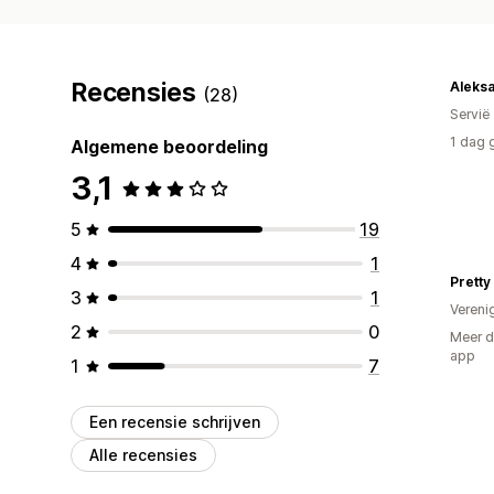
Recensies
Aleksa
(28)
Servië
1 dag 
Algemene beoordeling
3,1
5
19
4
1
Pretty
3
1
Vereni
2
0
Meer d
app
1
7
Een recensie schrijven
Alle recensies