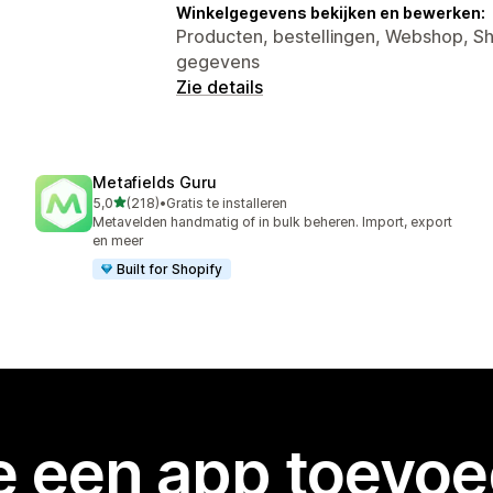
Winkelgegevens bekijken en bewerken:
Producten, bestellingen, Webshop, S
gegevens
Zie details
Metafields Guru
van 5 sterren
5,0
(218)
•
Gratis te installeren
218 recensies in totaal
Metavelden handmatig of in bulk beheren. Import, export
en meer
Built for Shopify
je een app toevo