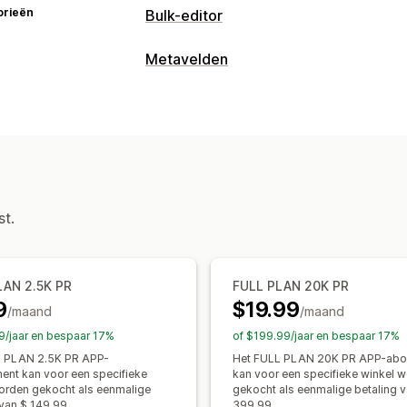
orieën
Bulk-editor
Bewerkbare bronnen
Metavelden
Producten
Varianten
Afbeeldingen
Metaveldtypen
Voorraad
Metavelden
Collecties
Producten
Varianten
Acties
Beheertools
Verwijderen in bulk
Importeren en e
Bulkimport en -export
Gegevenssync
Gegevensmigratie
Gegevenssynchron
Metavelden-editor
Back-ups
st.
Zoeken en filteren
Bulkbewerkingen
LAN 2.5K PR
FULL PLAN 20K PR
9
$19.99
/maand
/maand
9/jaar en bespaar 17%
of $199.99/jaar en bespaar 17%
L PLAN 2.5K PR APP-
Het FULL PLAN 20K PR APP-ab
nt kan voor een specifieke
kan voor een specifieke winkel 
orden gekocht als eenmalige
gekocht als eenmalige betaling v
 van $ 149,99.
399,99.