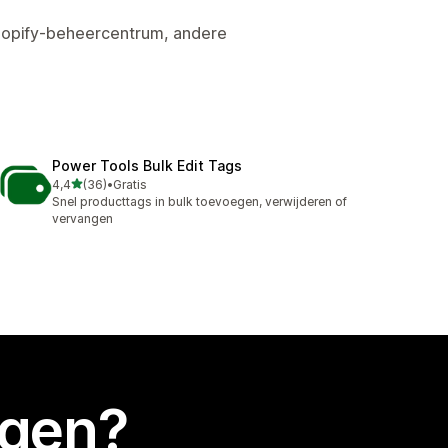
hopify-beheercentrum, andere
Power Tools Bulk Edit Tags
van 5 sterren
4,4
(36)
•
Gratis
36 recensies in totaal
Snel producttags in bulk toevoegen, verwijderen of
vervangen
egen?