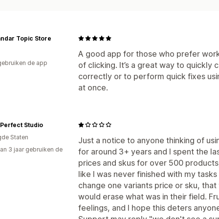
ndar Topic Store
A good app for those who prefer worki
gebruiken de app
of clicking. It’s a great way to quickly 
correctly or to perform quick fixes us
at once.
 Perfect Studio
gde Staten
Just a notice to anyone thinking of usi
an 3 jaar gebruiken de
for around 3+ years and I spent the las
prices and skus for over 500 products
like I was never finished with my tasks
change one variants price or sku, that
would erase what was in their field. 
feelings, and I hope this deters anyo
Support may reply "we don't see a supp