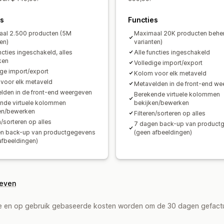
es
Functies
al 2.500 producten (5M
Maximaal 20K producten behe
en)
varianten)
ncties ingeschakeld, alles
Alle functies ingeschakeld
ken
Volledige import/export
ige import/export
Kolom voor elk metaveld
voor elk metaveld
Metavelden in de front-end w
lden in de front-end weergeven
Berekende virtuele kolommen
nde virtuele kolommen
bekijken/bewerken
en/bewerken
Filteren/sorteren op alles
n/sorteren op alles
7 dagen back-up van product
n back-up van productgegevens
(geen afbeeldingen)
afbeeldingen)
geven
de en op gebruik gebaseerde kosten worden om de 30 dagen gefact