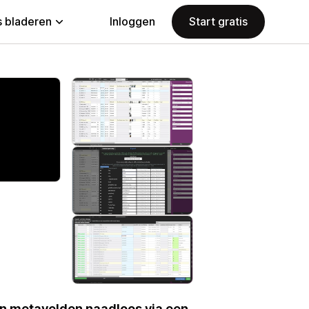
 bladeren
Inloggen
Start gratis
en metavelden naadloos via een