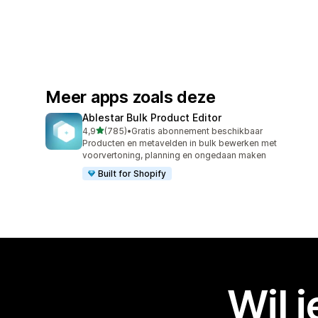
Meer apps zoals deze
Ablestar Bulk Product Editor
van 5 sterren
4,9
(785)
•
Gratis abonnement beschikbaar
785 recensies in totaal
Producten en metavelden in bulk bewerken met
voorvertoning, planning en ongedaan maken
Built for Shopify
Wil 