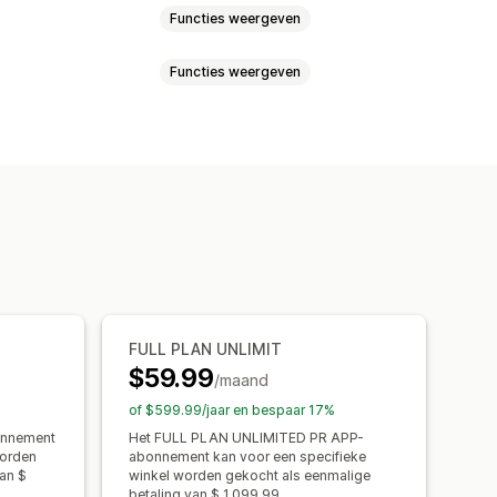
Functies weergeven
Functies weergeven
Prijzen
SKU's en barcodes
Tags
xporteren van CSV
hronisatie
SKU-toewijzing
isatie
Back-up
Rollback
FULL PLAN UNLIMIT
$59.99
/maand
of $599.99/jaar en bespaar 17%
onnement
Het FULL PLAN UNLIMITED PR APP-
worden
abonnement kan voor een specifieke
an $
winkel worden gekocht als eenmalige
betaling van $ 1.099,99.