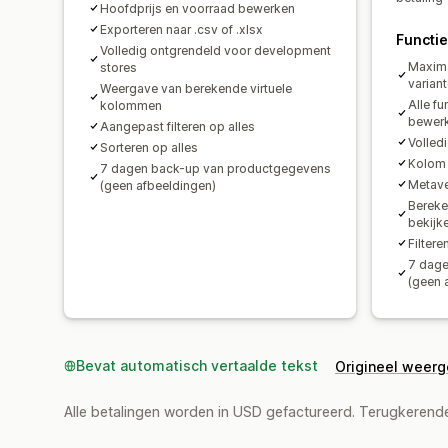
Hoofdprijs en voorraad bewerken
Exporteren naar .csv of .xlsx
Functi
Volledig ontgrendeld voor development
Maxima
stores
variant
Weergave van berekende virtuele
Alle fu
kolommen
bewer
Aangepast filteren op alles
Volled
Sorteren op alles
Kolom 
7 dagen back-up van productgegevens
Metave
(geen afbeeldingen)
Bereke
bekijk
Filtere
7 dage
(geen 
Bevat automatisch vertaalde tekst
Origineel weer
Alle betalingen worden in USD gefactureerd. Terugkeren