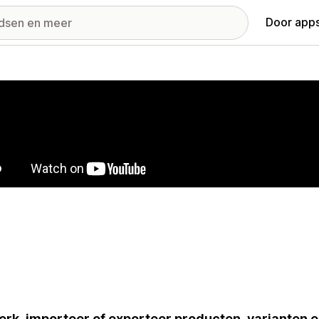
Door apps
ij met uitgelichte afbeeldingen
rk, importeer of exporteer producten, varianten 