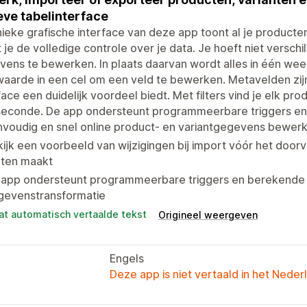
eve tabelinterface
ieke grafische interface van deze app toont al je producten
 je de volledige controle over je data. Je hoeft niet versc
ens te bewerken. In plaats daarvan wordt alles in één we
aarde in een cel om een veld te bewerken. Metavelden zij
face een duidelijk voordeel biedt. Met filters vind je elk prod
seconde. De app ondersteunt programmeerbare triggers en
voudig en snel online product- en variantgegevens bewerken i
ijk een voorbeeld van wijzigingen bij import vóór het door
uten maakt
 app ondersteunt programmeerbare triggers en berekende
gevenstransformatie
at automatisch vertaalde tekst
Origineel weergeven
Engels
Deze app is niet vertaald in het Neder