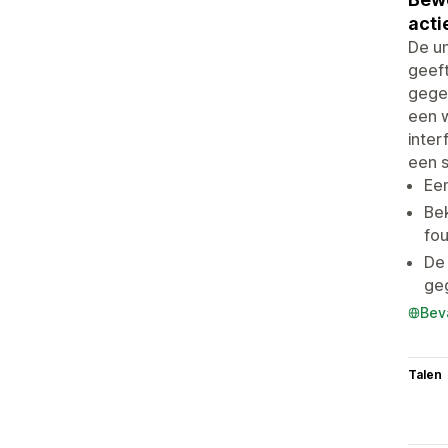
acti
De un
geeft
gegev
een w
inter
een 
Een
Bek
fo
De
ge
Bev
Talen