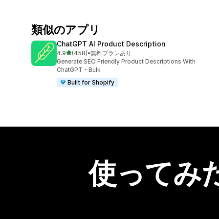
類似のアプリ
ChatGPT AI Product Description
5つ星中
4.9
(458)
•
無料プランあり
合計レビュー数：458件
Generate SEO Friendly Product Descriptions With
ChatGPT - Bulk
Built for Shopify
使ってみ