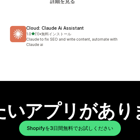
詳細を見る
Cloud: Claude Ai Assistant
5つ星中
1.0
(1)
•
無料インストール
合計レビュー数：1件
Claude to fix SEO and write content, automate with
Claude ai
たいアプリがあり
Shopifyを3日間無料でお試しください