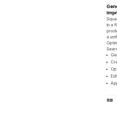
Gene
impr
Squad
in a 
produ
a uni
Optim
Searc
Gen
Cre
Opt
Edi
App
言語