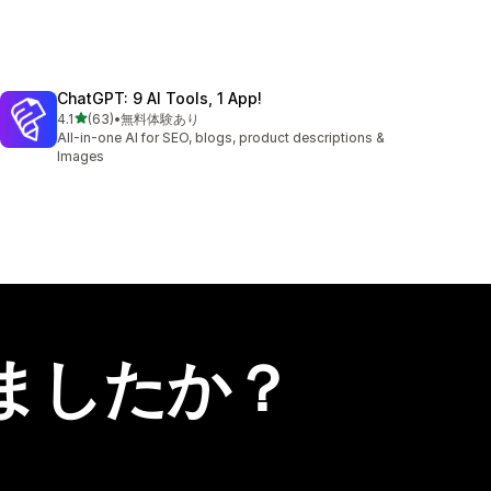
ChatGPT: 9 AI Tools, 1 App!
5つ星中
4.1
(63)
•
無料体験あり
合計レビュー数：63件
All-in-one AI for SEO, blogs, product descriptions &
Images
ましたか？