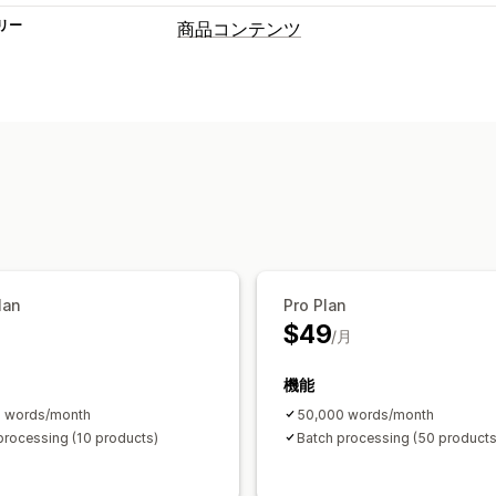
リー
商品コンテンツ
コンテンツタイプ
説明
タイトル
SEOの説明
SEOのタ
コンテンツ作成
AI生成
lan
Pro Plan
$49
/月
機能
0 words/month
50,000 words/month
processing (10 products)
Batch processing (50 products