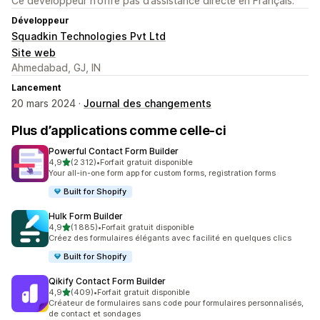
Ce développeur n’offre pas d’assistance directe en Français.
Développeur
Squadkin Technologies Pvt Ltd
Site web
Ahmedabad, GJ, IN
Lancement
20 mars 2024 ·
Journal des changements
Plus d’applications comme celle-ci
Powerful Contact Form Builder
étoile(s) sur 5
4,9
(2 312)
•
Forfait gratuit disponible
2312 avis au total
Your all-in-one form app for custom forms, registration forms
Built for Shopify
Hulk Form Builder
étoile(s) sur 5
4,9
(1 885)
•
Forfait gratuit disponible
1885 avis au total
Créez des formulaires élégants avec facilité en quelques clics
Built for Shopify
Qikify Contact Form Builder
étoile(s) sur 5
4,9
(409)
•
Forfait gratuit disponible
409 avis au total
Créateur de formulaires sans code pour formulaires personnalisés,
de contact et sondages