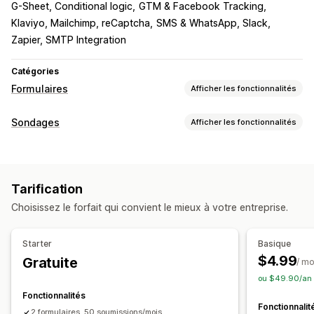
G-Sheet, Conditional logic
GTM & Facebook Tracking
Klaviyo, Mailchimp, reCaptcha
SMS & WhatsApp, Slack
Zapier, SMTP Integration
Catégories
Formulaires
Afficher les fonctionnalités
Types de formulaires
Sondages
Afficher les fonctionnalités
Contacts
Personnalisé
Retour d’expérience
Personnalisation du formulaire
Importations de fichiers
Étapes multiples
Newsletters
Logique conditionnelle
Styles personnalisés
Commandes
Pop-ups
Enregistrements
Sondages
Tarification
Éditeur avec fonction de glisser-déposer
Vente en gros
Choisissez le forfait qui convient le mieux à votre entreprise.
Formulaires intégrés
Importations de fichiers
Modèles
Personnalisation
Page multiple
Pop-ups
Modification en temps réel
Éditeur avec fonction de glisser-déposer
Starter
Basique
Multilingue
Police et couleur
Champs personnalisés
$4.99
Gratuite
/ mo
Types de sondages
CSS personnalisées
JavaScript personnalisé
ou $49.90/an 
Satisfaction client
Retour d’expérience sur les produits
Formulaires intégrés
Modèles d’e-mails
Multilingue
Fonctionnalités
Fonctionnalit
Expérience après-achat
Logique conditionnelle
2 formulaires, 50 soumissions/mois