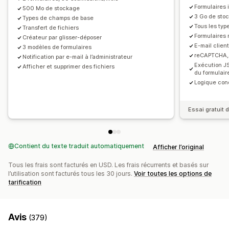
Formulaires 
500 Mo de stockage
Gestion des soumissions
Gestion des données
3 Go de sto
Types de champs de base
Tous les ty
SMS
Transfert de fichiers
E-mail
Exportation des données
Réponses aux e-mails
Exportation des données
Formulaires 
Créateur par glisser-déposer
Analyses de données
CAPTCHA
Tableau de bord
Limites du nombre de formulaires
E-mail clien
3 modèles de formulaires
reCAPTCHA, 
Historique
Analyses de données
CAPTCHA
Notification par e-mail à l’administrateur
Exécution JS
Afficher et supprimer des fichiers
du formulair
Logique con
Essai gratuit d
Contient du texte traduit automatiquement
Afficher l’original
Tous les frais sont facturés en USD. Les frais récurrents et basés sur
l’utilisation sont facturés tous les 30 jours.
Voir toutes les options de
tarification
Avis
(379)