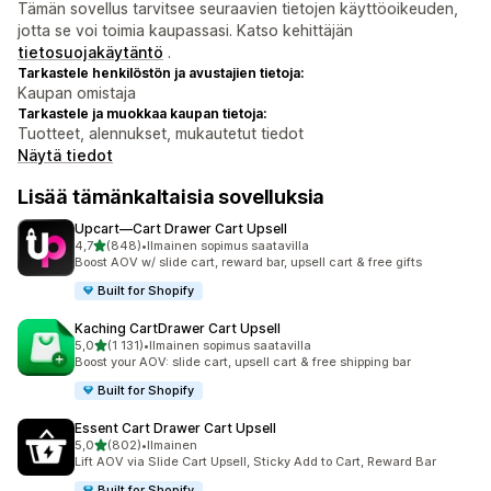
Tämän sovellus tarvitsee seuraavien tietojen käyttöoikeuden,
jotta se voi toimia kaupassasi. Katso kehittäjän
tietosuojakäytäntö
.
Tarkastele henkilöstön ja avustajien tietoja:
Kaupan omistaja
Tarkastele ja muokkaa kaupan tietoja:
Tuotteet, alennukset, mukautetut tiedot
Näytä tiedot
Lisää tämänkaltaisia sovelluksia
Upcart—Cart Drawer Cart Upsell
/ 5 tähteä
4,7
(848)
•
Ilmainen sopimus saatavilla
848 arvostelua yhteensä
Boost AOV w/ slide cart, reward bar, upsell cart & free gifts
Built for Shopify
Kaching CartDrawer Cart Upsell
/ 5 tähteä
5,0
(1 131)
•
Ilmainen sopimus saatavilla
1131 arvostelua yhteensä
Boost your AOV: slide cart, upsell cart & free shipping bar
Built for Shopify
Essent Cart Drawer Cart Upsell
/ 5 tähteä
5,0
(802)
•
Ilmainen
802 arvostelua yhteensä
Lift AOV via Slide Cart Upsell, Sticky Add to Cart, Reward Bar
Built for Shopify