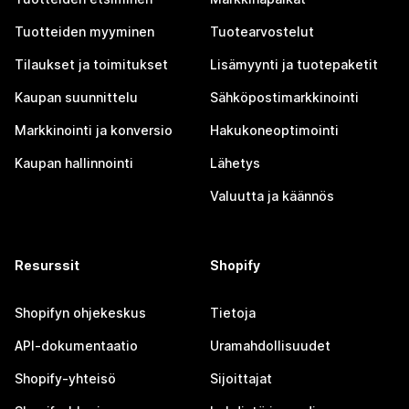
Tuotteiden myyminen
Tuotearvostelut
Tilaukset ja toimitukset
Lisämyynti ja tuotepaketit
Kaupan suunnittelu
Sähköpostimarkkinointi
Markkinointi ja konversio
Hakukoneoptimointi
Kaupan hallinnointi
Lähetys
Valuutta ja käännös
Resurssit
Shopify
Shopifyn ohjekeskus
Tietoja
API-dokumentaatio
Uramahdollisuudet
Shopify-yhteisö
Sijoittajat