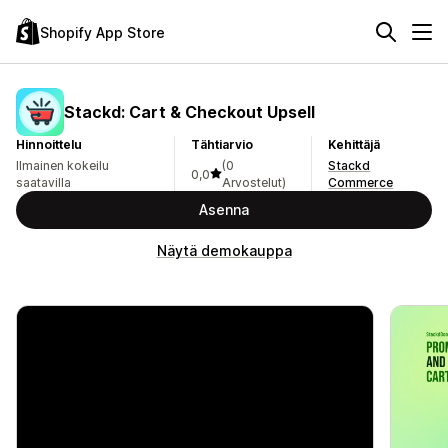
Shopify App Store
Stackd: Cart & Checkout Upsell
Hinnoittelu
Tähtiarvio
Kehittäjä
Ilmainen kokeilu
(0
Stackd
0,0
saatavilla
Arvostelut)
Commerce
Asenna
Näytä demokauppa