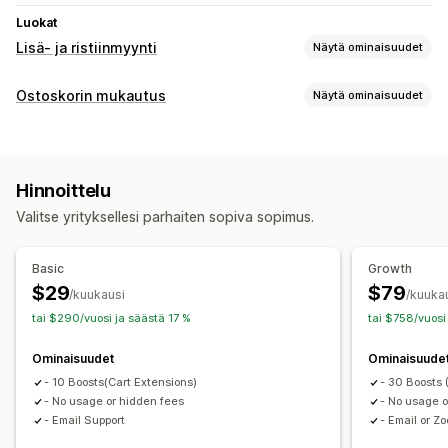
Luokat
Lisä- ja ristiinmyynti
Näytä ominaisuudet
Mukautukset
Ostoskorin mukautus
Näytä ominaisuudet
Ostoskorilisämyynti
Kassavaihelisämyynti
Ostoskorin näkymä
Tarjoukset ja suositukset
Kampanjat
Ilmaislahja
Tuotteen lisäosat (add-ons)
Tuotesuositukset
Hinnoittelu
Lisämyynti
Valitse yrityksellesi parhaiten sopiva sopimus.
Tuotesuositukset
Kassan mukauttaminen
Basic
Growth
$29
$79
Lisämyynti yhdellä klikkauksella
/kuukausi
/kuuka
tai $290/vuosi ja säästä 17 %
tai $758/vuosi
Ominaisuudet
Ominaisuude
- 10 Boosts(Cart Extensions)
- 30 Boosts 
- No usage or hidden fees
- No usage o
- Email Support
- Email or Z