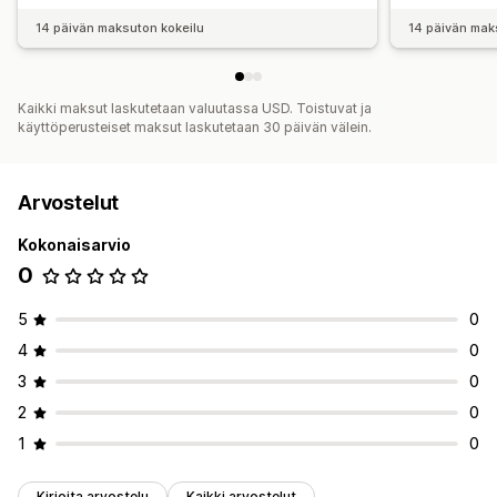
14 päivän maksuton kokeilu
14 päivän mak
Kaikki maksut laskutetaan valuutassa USD. Toistuvat ja
käyttöperusteiset maksut laskutetaan 30 päivän välein.
Arvostelut
Kokonaisarvio
0
5
0
4
0
3
0
2
0
1
0
Kirjoita arvostelu
Kaikki arvostelut