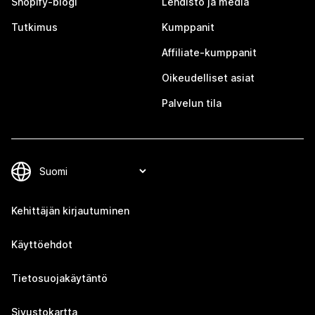
Shopify-blogi
Lehdistö ja media
Tutkimus
Kumppanit
Affiliate-kumppanit
Oikeudelliset asiat
Palvelun tila
Kehittäjän kirjautuminen
Käyttöehdot
Tietosuojakäytäntö
Sivustokartta