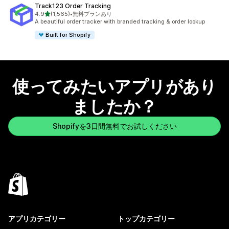
Track123 Order Tracking
5つ星中
4.9
(1,565)
•
無料プランあり
合計レビュー数：1565件
A beautiful order tracker with branded tracking & order lookup
Built for Shopify
使ってみたいアプリがあり
ましたか？
Shopifyを3日間無料でお試しください
アプリカテゴリー
トップカテゴリー