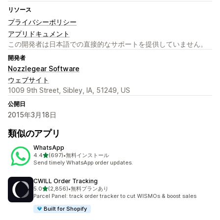
リソース
プライバシーポリシー
アプリドキュメント
この開発者は日本語での直接的なサポートを提供していません。
開発者
Nozzlegear Software
ウェブサイト
1009 9th Street, Sibley, IA, 51249, US
公開日
2015年3月18日
類似のアプリ
WhatsApp
5つ星中
4.4
(697)
•
無料インストール
合計レビュー数：697件
Send timely WhatsApp order updates.
CWILL Order Tracking
5つ星中
5.0
(2,856)
•
無料プランあり
合計レビュー数：2856件
Parcel Panel: track order tracker to cut WISMOs & boost sales
Built for Shopify