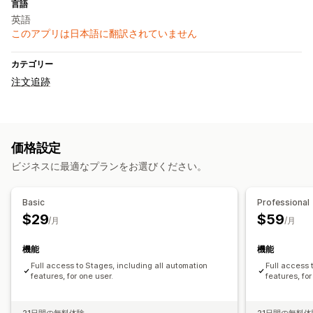
言語
英語
このアプリは日本語に翻訳されていません
カテゴリー
注文追跡
価格設定
ビジネスに最適なプランをお選びください。
Basic
Professional
$29
$59
/月
/月
機能
機能
Full access to Stages, including all automation
Full access 
features, for one user.
features, for