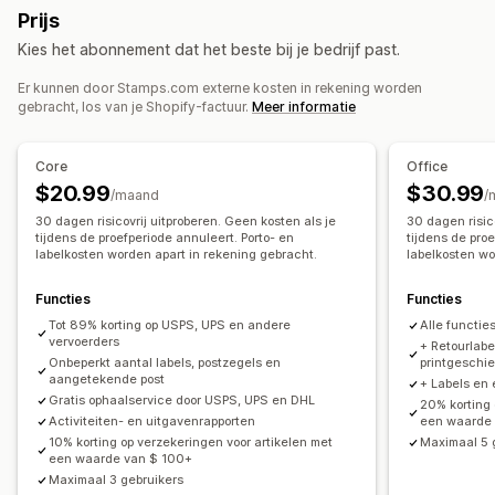
Prijs
Adresvalidatie
Douaneformulieren
Retourlabels
Kies het abonnement dat het beste bij je bedrijf past.
Verzendverzekering
Verzendregels
Synchronisatie van bestellingen
Vervoerdersselectie
Er kunnen door Stamps.com externe kosten in rekening worden
gebracht, los van je Shopify-factuur.
Meer informatie
Verzendtarieven
Zendingen beheren
Core
Office
Synchronisatie van bestellingen
$20.99
$30.99
/maand
/
Trackingpagina met eigen merk
30 dagen risicovrij uitproberen. Geen kosten als je
30 dagen risic
tijdens de proefperiode annuleert. Porto- en
tijdens de pro
labelkosten worden apart in rekening gebracht.
labelkosten wo
Functies
Functies
Tot 89% korting op USPS, UPS en andere
Alle functi
vervoerders
+ Retourlab
Onbeperkt aantal labels, postzegels en
printgeschi
aangetekende post
+ Labels en
Gratis ophaalservice door USPS, UPS en DHL
20% korting 
Activiteiten- en uitgavenrapporten
een waarde
10% korting op verzekeringen voor artikelen met
Maximaal 5 
een waarde van $ 100+
Maximaal 3 gebruikers