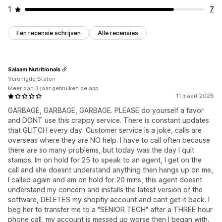
1
7
Een recensie schrijven
Alle recensies
Salaam Nutritionals
Verenigde Staten
Meer dan 3 jaar gebruiken de app
11 maart 2026
GARBAGE, GARBAGE, GARBAGE. PLEASE do yourself a favor
and DONT use this crappy service. There is constant updates
that GLITCH every day. Customer service is a joke, calls are
overseas where they are NO help. I have to call often because
there are so many problems, but today was the day I quit
stamps. Im on hold for 25 to speak to an agent, I get on the
call and she doesnt understand anything then hangs up on me,
I called again and am on hold for 20 mins, this agent doesnt
understand my concern and installs the latest version of the
software, DELETES my shopfiy account and cant get it back. I
beg her to transfer me to a "SENIOR TECH" after a THREE hour
phone call, my account is messed up worse then I began with.