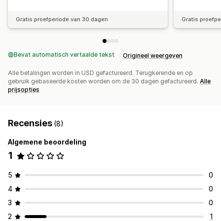
Gratis proefperiode van 30 dagen
Gratis proefp
Bevat automatisch vertaalde tekst
Origineel weergeven
Alle betalingen worden in USD gefactureerd. Terugkerende en op
gebruik gebaseerde kosten worden om de 30 dagen gefactureerd.
Alle
prijsopties
Recensies
(8)
Algemene beoordeling
1
5
0
4
0
3
0
2
1