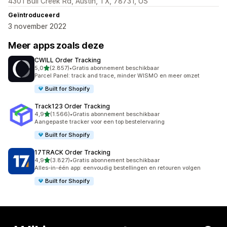
4301 Bull Creek Rd, Austin, TX, 78731, US
Geïntroduceerd
3 november 2022
Meer apps zoals deze
CWILL Order Tracking
van 5 sterren
5,0
(2.857)
•
Gratis abonnement beschikbaar
2857 recensies in totaal
Parcel Panel: track and trace, minder WISMO en meer omzet
Built for Shopify
Track123 Order Tracking
van 5 sterren
4,9
(1.566)
•
Gratis abonnement beschikbaar
1566 recensies in totaal
Aangepaste tracker voor een top bestelervaring
Built for Shopify
17TRACK Order Tracking
van 5 sterren
4,9
(3.827)
•
Gratis abonnement beschikbaar
3827 recensies in totaal
Alles-in-één app: eenvoudig bestellingen en retouren volgen
Built for Shopify