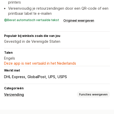
printers
Vereenvoudig je retourzendingen door een QR-code of een
printbaar label te e-mailen
Bevat automatisch vertaalde tekst
Origineel weergeven
Populair bij winkels zoals die van jou
Gevestigd in de Verenigde Staten
Talen
Engels
Deze app is niet vertaald in het Nederlands
Werkt met
DHL Express
GlobalPost
UPS
USPS
Categorieën
Verzending
Functies weergeven
Labels en verpakking
Labelcreatie
Labelaanpassing
In bulk afdrukken