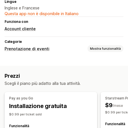
Lingue
Inglese e Francese
Questa app non è disponibile in Italiano
Funziona con
Account cliente
Categorie
Prenotazione di eventi
Mostra funzionalità
Tipo di evento
Corsi
Servizi
Di persona
Online
Eventi personalizzati
Prezzi
Gestione delle prenotazioni
Scegli il piano più adatto alla tua attività.
Calendario
Limiti di capacità
Biglietti
Check-in agli eventi
Notifiche via email
In più sedi
Pay as you Go
Starstream P
$9
Installazione gratuita
Personalizzazione
/mese
$0.99 per tick
Pagine di prenotazione
Biglietti personalizzati
$0.99 per ticket sold
Notifiche personalizzate
Funzionalità
Funzionalità