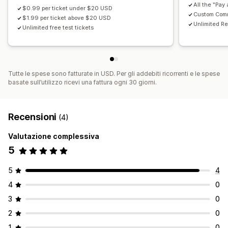
All the "Pay
$0.99 per ticket under $20 USD
Custom Com
$1.99 per ticket above $20 USD
Unlimited Re
Unlimited free test tickets
Tutte le spese sono fatturate in USD. Per gli addebiti ricorrenti e le spese
basate sull’utilizzo ricevi una fattura ogni 30 giorni.
Recensioni
(4)
Valutazione complessiva
5
5
4
4
0
3
0
2
0
1
0