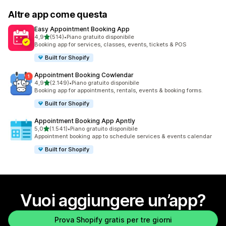
Altre app come questa
Easy Appointment Booking App
stelle su 5
4,9
(514)
•
Piano gratuito disponibile
514 recensioni totali
Booking app for services, classes, events, tickets & POS
Built for Shopify
Appointment Booking Cowlendar
stelle su 5
4,9
(2.149)
•
Piano gratuito disponibile
2149 recensioni totali
Booking app for appointments, rentals, events & booking forms.
Built for Shopify
Appointment Booking App Apntly
stelle su 5
5,0
(1.541)
•
Piano gratuito disponibile
1541 recensioni totali
Appointment booking app to schedule services & events calendar
Built for Shopify
Vuoi aggiungere un’app?
Prova Shopify gratis per tre giorni