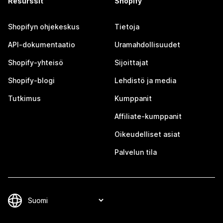
Resurssit
Shopify
Shopifyn ohjekeskus
Tietoja
API-dokumentaatio
Uramahdollisuudet
Shopify-yhteisö
Sijoittajat
Shopify-blogi
Lehdistö ja media
Tutkimus
Kumppanit
Affiliate-kumppanit
Oikeudelliset asiat
Palvelun tila