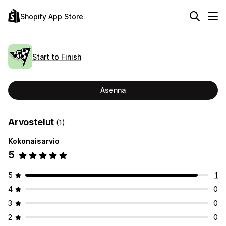
Shopify App Store
Start to Finish
Asenna
Arvostelut
(1)
Kokonaisarvio
5
5
1
4
0
3
0
2
0