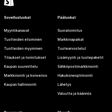
Sovellusluokat
Pääluokat
Myyntikanavat
Suoratoimitus
Tuotteiden etsiminen
Markkinapaikat
Tuotteiden myyminen
Tuotearvostelut
Tilaukset ja toimitukset
Lisämyynti ja tuotepaketit
Kaupan suunnittelu
Sähköpostimarkkinointi
Markkinointi ja konversio
Hakukoneoptimointi
Kaupan hallinnointi
Lähetys
Valuutta ja käännös