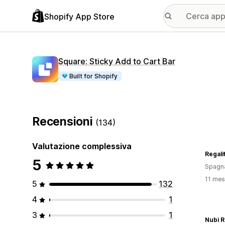
Shopify App Store
Square: Sticky Add to Cart Bar
Built for Shopify
Recensioni
(134)
Valutazione complessiva
Regali
5
Spagn
11 mesi
5
132
4
1
3
1
Nubi R