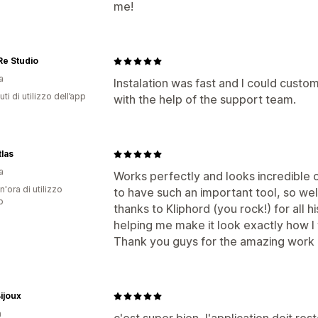
me!
Re Studio
a
Instalation was fast and I could custom
ti di utilizzo dell’app
with the help of the support team.
tlas
a
Works perfectly and looks incredible 
n'ora di utilizzo
to have such an important tool, so we
p
thanks to Kliphord (you rock!) for all 
helping me make it look exactly how I
Thank you guys for the amazing work a
ijoux
a