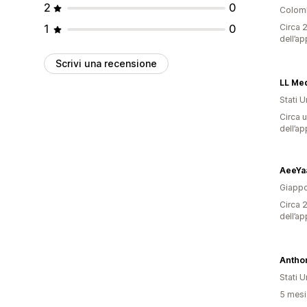
2
0
Colom
1
0
Circa 2
dell’ap
Scrivi una recensione
LL Me
Stati Un
Circa u
dell’ap
AeeYa
Giapp
Circa 2
dell’ap
Stati Un
5 mesi 