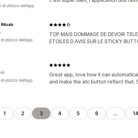
c'est super bien, l'application doit res
i di utilizzo dell’app
 Rituals
a
TOP MAIS DOMMAGE DE DEVOIR TELE
di utilizzo dell’app
ETOILES D AVIS SUR LE STICKY BUT
iti
Great app, love how it can automatica
di utilizzo dell’app
and make the atc button reflect that. 
1
2
3
4
5
6
…
1