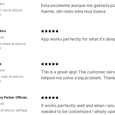
bia
Esta excelente aunque me gastaría po
1 ore di utilizzo
fuente, del resto esta muy buena
p
dico
iti
App works perfectly for what it's des
n mese di utilizzo
p
a
one
This is a great app! The customer ser
 mesi di utilizzo
helped me solve a big problem. Thank
p
Anthony Parker Official Shop
iti
It works perfectly well and when I enc
di utilizzo dell’app
needed to be customized I simply open