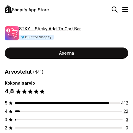
Shopify App Store
STKY ‑ Sticky Add To Cart Bar
Built for Shopify
Asenna
Arvostelut
(441)
Kokonaisarvio
4,8
5
412
4
22
3
3
2
0