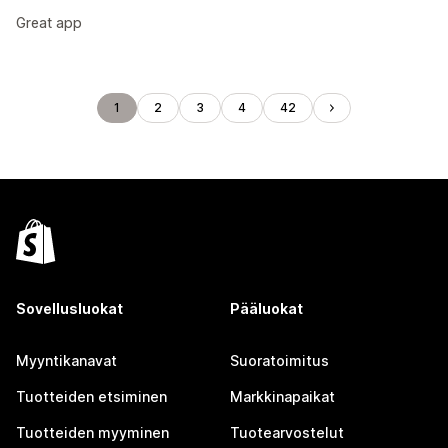
Great app
1
2
3
4
42
Sovellusluokat
Pääluokat
Myyntikanavat
Suoratoimitus
Tuotteiden etsiminen
Markkinapaikat
Tuotteiden myyminen
Tuotearvostelut