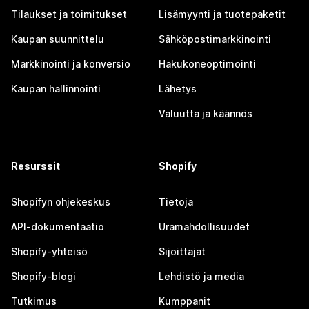
Tilaukset ja toimitukset
Lisämyynti ja tuotepaketit
Kaupan suunnittelu
Sähköpostimarkkinointi
Markkinointi ja konversio
Hakukoneoptimointi
Kaupan hallinnointi
Lähetys
Valuutta ja käännös
Resurssit
Shopify
Shopifyn ohjekeskus
Tietoja
API-dokumentaatio
Uramahdollisuudet
Shopify-yhteisö
Sijoittajat
Shopify-blogi
Lehdistö ja media
Tutkimus
Kumppanit