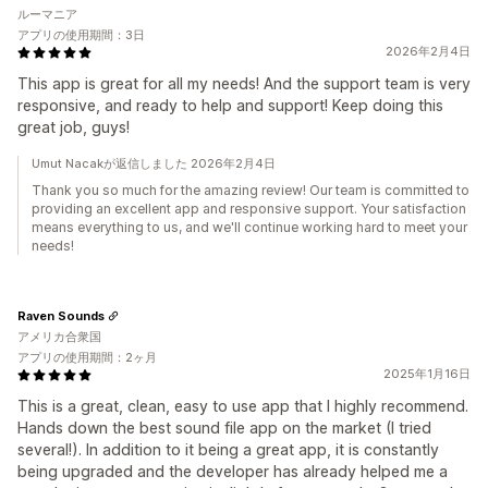
ルーマニア
アプリの使用期間：3日
2026年2月4日
This app is great for all my needs! And the support team is very
responsive, and ready to help and support! Keep doing this
great job, guys!
Umut Nacakが返信しました 2026年2月4日
Thank you so much for the amazing review! Our team is committed to
providing an excellent app and responsive support. Your satisfaction
means everything to us, and we'll continue working hard to meet your
needs!
Raven Sounds
アメリカ合衆国
アプリの使用期間：2ヶ月
2025年1月16日
This is a great, clean, easy to use app that I highly recommend.
Hands down the best sound file app on the market (I tried
several!). In addition to it being a great app, it is constantly
being upgraded and the developer has already helped me a