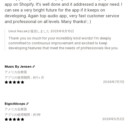
app on Shopify. It's well done and it addressed a major need. I
can see a very bright future for the app if it keeps on
developing. Again top audio app, very fast customer service
and professional on all levels. Many thanks! ; )
Umut Nacakが返信しました 2025年9月15日
Thank you so much for your incredibly kind words! I'm deeply
committed to continuous improvement and excited to keep
developing features that meet the needs of professionals like you.
Music By Jensen
アメリカ合衆国
アプリの使用期間：約1ヶ月
2026年7月1日
Bigicitiloops
アメリカ合衆国
アプリの使用期間：約1年
2026年5月2日