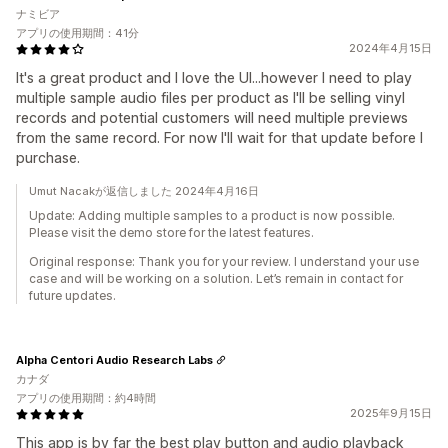
ナミビア
アプリの使用期間：41分
2024年4月15日
It's a great product and I love the UI...however I need to play
multiple sample audio files per product as I'll be selling vinyl
records and potential customers will need multiple previews
from the same record. For now I'll wait for that update before I
purchase.
Umut Nacakが返信しました 2024年4月16日
Update: Adding multiple samples to a product is now possible.
Please visit the demo store for the latest features.
Original response: Thank you for your review. I understand your use
case and will be working on a solution. Let’s remain in contact for
future updates.
Alpha Centori Audio Research Labs
カナダ
アプリの使用期間：約4時間
2025年9月15日
This app is by far the best play button and audio playback