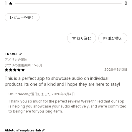
1
0
レビューを書く
絞り込む
並び替え
TRKVLT
アメリカ合衆国
アプリの使用期間：5ヶ月
2026年6月3日
This is a perfect app to showcase audio on individual
products. its one of a kind and I hope they are here to stay!
Umut Nacakが返信しました 2026年6月4日
Thank you so much for the perfect review! We're thrilled that our app
is helping you showcase your audio effectively, and we're committed
to being here for you long-term.
AbletonTemplatesHub