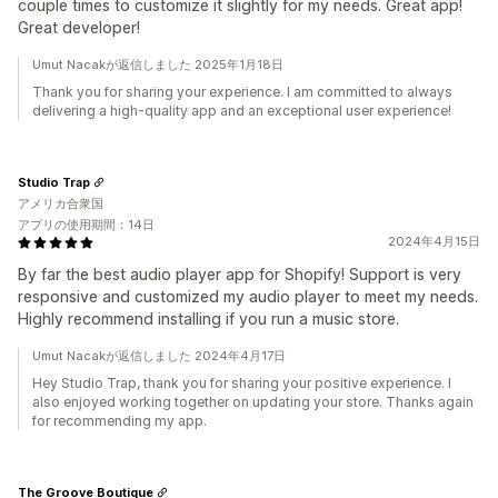
couple times to customize it slightly for my needs. Great app!
Great developer!
Umut Nacakが返信しました 2025年1月18日
Thank you for sharing your experience. I am committed to always
delivering a high-quality app and an exceptional user experience!
Studio Trap
アメリカ合衆国
アプリの使用期間：14日
2024年4月15日
By far the best audio player app for Shopify! Support is very
responsive and customized my audio player to meet my needs.
Highly recommend installing if you run a music store.
Umut Nacakが返信しました 2024年4月17日
Hey Studio Trap, thank you for sharing your positive experience. I
also enjoyed working together on updating your store. Thanks again
for recommending my app.
The Groove Boutique