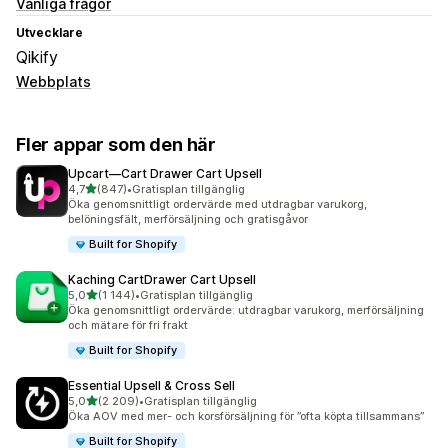
Vanliga frågor
Utvecklare
Qikify
Webbplats
Fler appar som den här
Upcart—Cart Drawer Cart Upsell
av 5 stjärnor
4,7
(847)
•
Gratisplan tillgänglig
847 recensioner totalt
Öka genomsnittligt ordervärde med utdragbar varukorg,
belöningsfält, merförsäljning och gratisgåvor
Built for Shopify
Kaching CartDrawer Cart Upsell
av 5 stjärnor
5,0
(1 144)
•
Gratisplan tillgänglig
1144 recensioner totalt
Öka genomsnittligt ordervärde: utdragbar varukorg, merförsäljning
och mätare för fri frakt
Built for Shopify
Essential Upsell & Cross Sell
av 5 stjärnor
5,0
(2 209)
•
Gratisplan tillgänglig
2209 recensioner totalt
Öka AOV med mer- och korsförsäljning för ”ofta köpta tillsammans”
Built for Shopify