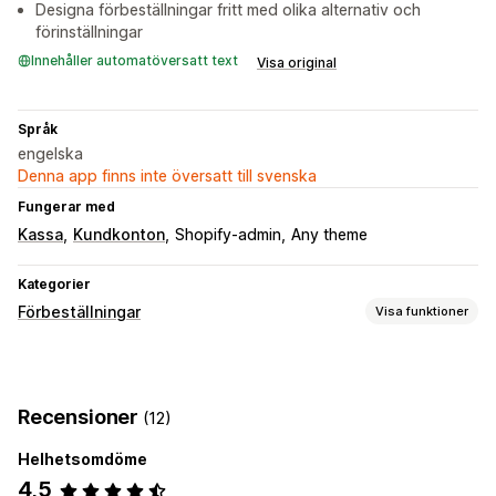
Designa förbeställningar fritt med olika alternativ och
förinställningar
Innehåller automatöversatt text
Visa original
Språk
engelska
Denna app finns inte översatt till svenska
Fungerar med
Kassa
Kundkonton
Shopify-admin
Any theme
Kategorier
Förbeställningar
Visa funktioner
Ordertyp
Kommer snart
Restorder
Förhandsförsäljning
Recensioner
(12)
Anpassning
Helhetsomdöme
Knappar
Märken
Nedräkningstimer
Anpassat varumärke
4,5
Anpassad text
Ordergränser
Tillgänglighetsdatum