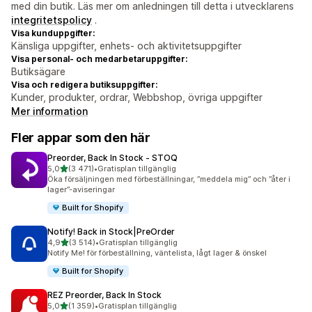
med din butik. Läs mer om anledningen till detta i utvecklarens
integritetspolicy
.
Visa kunduppgifter:
Känsliga uppgifter, enhets- och aktivitetsuppgifter
Visa personal- och medarbetaruppgifter:
Butiksägare
Visa och redigera butiksuppgifter:
Kunder, produkter, ordrar, Webbshop, övriga uppgifter
Mer information
Fler appar som den här
Preorder, Back In Stock ‑ STOQ
av 5 stjärnor
5,0
(3 471)
•
Gratisplan tillgänglig
3471 recensioner totalt
Öka försäljningen med förbeställningar, ”meddela mig” och ”åter i
lager”-aviseringar
Built for Shopify
Notify! Back in Stock|PreOrder
av 5 stjärnor
4,9
(3 514)
•
Gratisplan tillgänglig
3514 recensioner totalt
Notify Me! för förbeställning, väntelista, lågt lager & önskel
Built for Shopify
REZ Preorder, Back In Stock
av 5 stjärnor
5,0
(1 359)
•
Gratisplan tillgänglig
1359 recensioner totalt