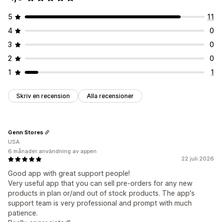
Betalningsalternativ
5
11
Delbetalningar
Uppdelade betalningar
Rabatter
4
0
3
0
2
0
1
1
Skriv en recension
Alla recensioner
Genn Stores
USA
6 månader användning av appen
22 juli 2026
Good app with great support people!
Very useful app that you can sell pre-orders for any new
products in plan or/and out of stock products. The app's
support team is very professional and prompt with much
patience.