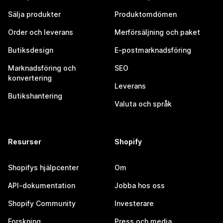
Sälja produkter
Produktomdömen
Order och leverans
Merförsäljning och paket
Butiksdesign
E-postmarknadsföring
Marknadsföring och
SEO
konvertering
Leverans
Butikshantering
Valuta och språk
Resurser
Shopify
Shopifys hjälpcenter
Om
API-dokumentation
Jobba hos oss
Shopify Community
Investerare
Forskning
Press och media