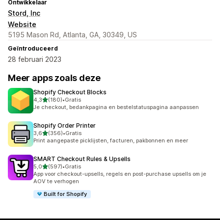
Ontwikkelaar
Stord, Inc
Website
5195 Mason Rd, Atlanta, GA, 30349, US
Geïntroduceerd
28 februari 2023
Meer apps zoals deze
Shopify Checkout Blocks
van 5 sterren
4,3
(180)
•
Gratis
180 recensies in totaal
Je checkout, bedankpagina en bestelstatuspagina aanpassen
Shopify Order Printer
van 5 sterren
3,6
(356)
•
Gratis
356 recensies in totaal
Print aangepaste picklijsten, facturen, pakbonnen en meer
SMART Checkout Rules & Upsells
van 5 sterren
5,0
(597)
•
Gratis
597 recensies in totaal
App voor checkout-upsells, regels en post-purchase upsells om je
AOV te verhogen
Built for Shopify