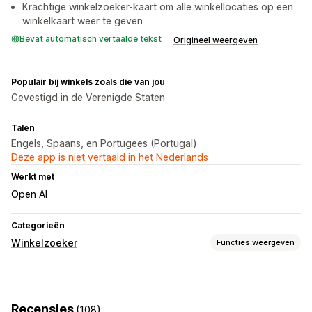
Krachtige winkelzoeker-kaart om alle winkellocaties op een
winkelkaart weer te geven
Bevat automatisch vertaalde tekst
Origineel weergeven
Populair bij winkels zoals die van jou
Gevestigd in de Verenigde Staten
Talen
Engels, Spaans, en Portugees (Portugal)
Deze app is niet vertaald in het Nederlands
Werkt met
Open AI
Categorieën
Winkelzoeker
Functies weergeven
Weergaveopties
Kaartstijlen
Openingstijden
Routebeschrijving
Recensies
(108)
Aangepaste branding
Aangepaste CSS
Afbeeldingen