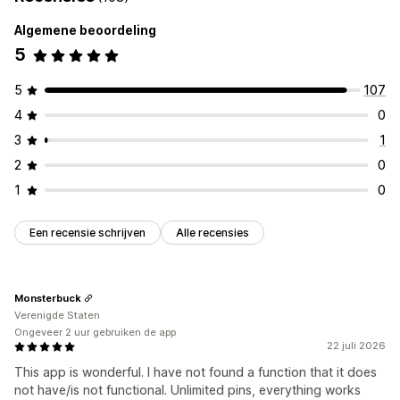
Meerdere locaties
Mobiel responsief
Algemene beoordeling
5
Zoeken en filteren
Locatie zoeken
Winkelnaam zoeken
5
107
4
0
3
1
2
0
1
0
Een recensie schrijven
Alle recensies
Monsterbuck
Verenigde Staten
Ongeveer 2 uur gebruiken de app
22 juli 2026
This app is wonderful. I have not found a function that it does
not have/is not functional. Unlimited pins, everything works