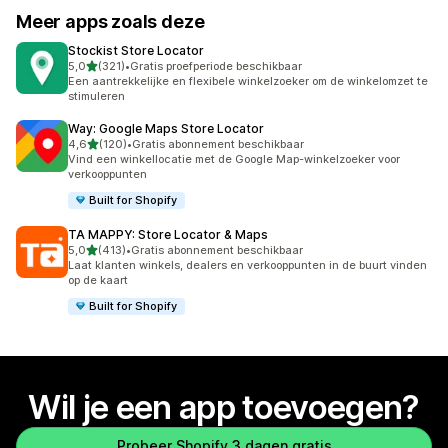
Meer apps zoals deze
Stockist Store Locator
van 5 sterren
5,0
(321)
•
Gratis proefperiode beschikbaar
321 recensies in totaal
Een aantrekkelijke en flexibele winkelzoeker om de winkelomzet te
stimuleren
Way: Google Maps Store Locator
van 5 sterren
4,6
(120)
•
Gratis abonnement beschikbaar
120 recensies in totaal
Vind een winkellocatie met de Google Map-winkelzoeker voor
verkooppunten
Built for Shopify
TA MAPPY: Store Locator & Maps
van 5 sterren
5,0
(413)
•
Gratis abonnement beschikbaar
413 recensies in totaal
Laat klanten winkels, dealers en verkooppunten in de buurt vinden
op de kaart
Built for Shopify
Wil je een app toevoegen?
Probeer Shopify 3 dagen gratis