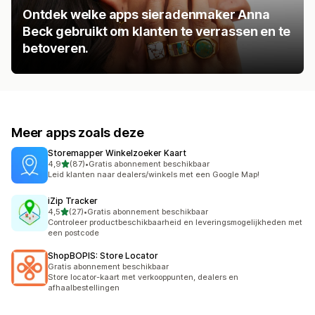
Ontdek welke apps sieradenmaker Anna
Beck gebruikt om klanten te verrassen en te
betoveren.
Meer apps zoals deze
Storemapper Winkelzoeker Kaart
van 5 sterren
4,9
(87)
•
Gratis abonnement beschikbaar
87 recensies in totaal
Leid klanten naar dealers/winkels met een Google Map!
iZip Tracker
van 5 sterren
4,5
(27)
•
Gratis abonnement beschikbaar
27 recensies in totaal
Controleer productbeschikbaarheid en leveringsmogelijkheden met
een postcode
ShopBOPIS: Store Locator
Gratis abonnement beschikbaar
Store locator-kaart met verkooppunten, dealers en
afhaalbestellingen