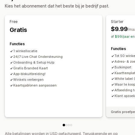
Afhaalopties
Kies het abonnement dat het beste bij je bedrijf past.
In de winkel
Zoeken en filteren
Locatie zoeken
Automatisch aanvullen
Geolocatie
Tracking in realtime
Free
Starter
Afstandsfilter
Analytics
$9.99
Gratis
Bezorgkaart
/ma
of $99/jaar e
Functies
Functies
1 winkellocatie
Tot 50 winke
24/7 Live Chat Ondersteuning
Adres- & zoe
Onboarding & Setup Hulp
Bulkimport
Gratis Branded Kaart
Kaarttempla
App-blokuitbreiding!
White label
Winkels verbergen
Waar te koop
Kaartsjablonen aanpassen
Afbeelding 
Klant opzoe
Gratis proefp
Alle betalingen worden in USD gefactureerd. Terugkerende en op