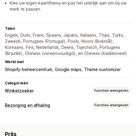
Kies uw eigen kaartthema en pas het uiterlijk aan om bij uw
merk te passen.
Talen
Engels, Duits, Frans, Spaans, Japans, Italiaans, Thais, Turks,
Zweeds, Portugees (Portugal), Pools, Noors (Bokmål),
Koreaans, Fins, Nederlands, Deens, Tsjechisch, Portugees
(Brazilië), Chinees (vereenvoudigd), en Chinees (traditioneel)
Werkt met
Shopify-beheercentrum
Google maps
Theme customizer
Categorieën
Winkelzoeker
Functies weergeven
Weergaveopties
Bezorging en afhaling
Functies weergeven
Locatiepagina
Kaartstijlen
Openingstijden
Bezorgopties
Routebeschrijving
Aangepaste pictogrammen
Meerdere locaties
Adresvalidatie
Aangepaste CSS
Meerdere locaties
Prijs
Importeren en exporteren
Mobiel responsief