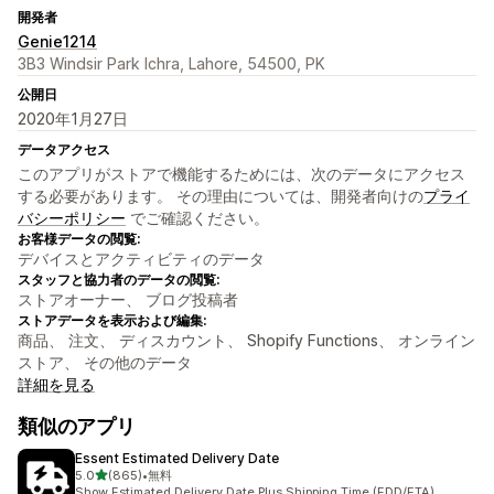
開発者
Genie1214
3B3 Windsir Park Ichra, Lahore, 54500, PK
公開日
2020年1月27日
データアクセス
このアプリがストアで機能するためには、次のデータにアクセス
する必要があります。 その理由については、開発者向けの
プライ
バシーポリシー
でご確認ください。
お客様データの閲覧:
デバイスとアクティビティのデータ
スタッフと協力者のデータの閲覧:
ストアオーナー、 ブログ投稿者
ストアデータを表示および編集:
商品、 注文、 ディスカウント、 Shopify Functions、 オンライン
ストア、 その他のデータ
詳細を見る
類似のアプリ
Essent Estimated Delivery Date
5つ星中
5.0
(865)
•
無料
合計レビュー数：865件
Show Estimated Delivery Date Plus Shipping Time (EDD/ETA)