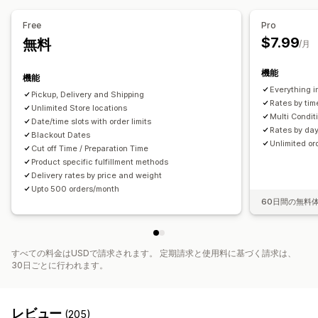
Free
Pro
$7.99
無料
/月
機能
機能
Everything i
Pickup, Delivery and Shipping
Rates by tim
Unlimited Store locations
Multi Condit
Date/time slots with order limits
Rates by day
Blackout Dates
Unlimited o
Cut off Time / Preparation Time
Product specific fulfillment methods
Delivery rates by price and weight
Upto 500 orders/month
60日間の無料
すべての料金はUSDで請求されます。 定期請求と使用料に基づく請求は、
30日ごとに行われます。
レビュー
(205)