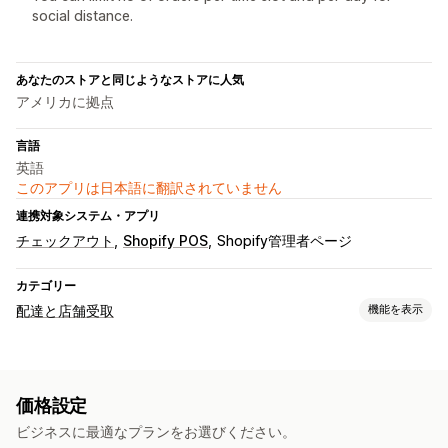
social distance.
あなたのストアと同じようなストアに人気
アメリカに拠点
言語
英語
このアプリは日本語に翻訳されていません
連携対象システム・アプリ
チェックアウト
Shopify POS
Shopify管理者ページ
カテゴリー
配達と店舗受取
機能を表示
受取オプション
店頭
実店舗
複数ロケーション
準備時間
日付ピッカー
価格設定
注文制限
スケジュール
時間枠
ビジネスに最適なプランをお選びください。