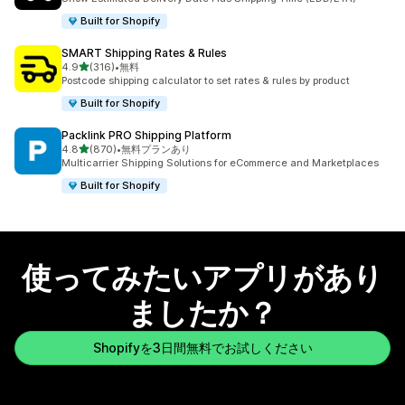
Built for Shopify
SMART Shipping Rates & Rules
5つ星中
4.9
(316)
•
無料
合計レビュー数：316件
Postcode shipping calculator to set rates & rules by product
Built for Shopify
Packlink PRO Shipping Platform
5つ星中
4.8
(870)
•
無料プランあり
合計レビュー数：870件
Multicarrier Shipping Solutions for eCommerce and Marketplaces
Built for Shopify
使ってみたいアプリがあり
ましたか？
Shopifyを3日間無料でお試しください