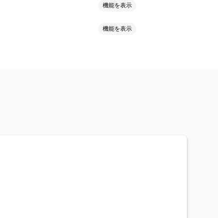
機能を表示
機能を表示
スト
デジタルアセット
ストアデータ
ドラッグ&ドロップ
ダイレクト
作権メッセージ
メールアラート