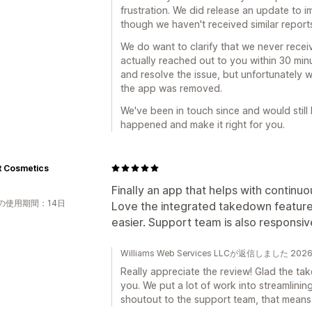
frustration. We did release an update to 
though we haven't received similar report
We do want to clarify that we never rece
actually reached out to you within 30 minu
and resolve the issue, but unfortunately 
the app was removed.
We've been in touch since and would still 
happened and make it right for you.
t Cosmetics
Finally an app that helps with contin
の使用期間：14日
Love the integrated takedown featur
easier. Support team is also responsiv
Williams Web Services LLCが返信しました 20
Really appreciate the review! Glad the ta
you. We put a lot of work into streamlinin
shoutout to the support team, that means