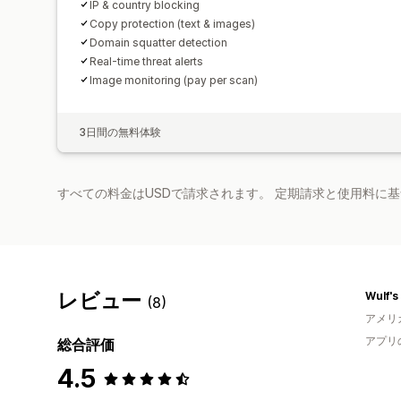
IP & country blocking
Copy protection (text & images)
Domain squatter detection
Real-time threat alerts
Image monitoring (pay per scan)
3日間の無料体験
すべての料金はUSDで請求されます。 定期請求と使用料に
レビュー
Wulf's
(8)
アメリ
アプリ
総合評価
4.5