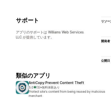
サポート
リソー
アプリのサポートは Williams Web Services
LLC が提供しています。
開発者
公開日
類似のアプリ
AntiCopy:Prevent Content Theft
5つ星中
5.0
(5)
•
無料体験あり
合計レビュー数：5件
Protect site's content from being reused by malicious
merchant