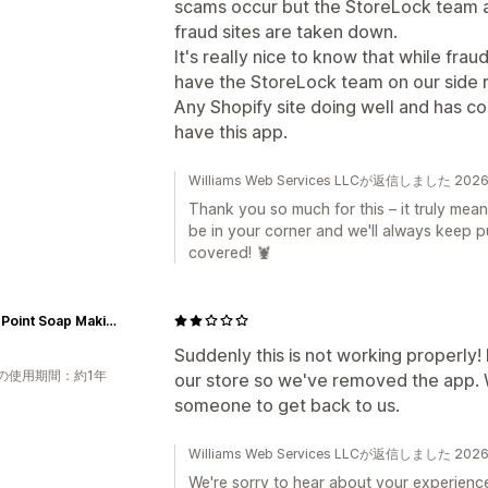
scams occur but the StoreLock team al
fraud sites are taken down.
It's really nice to know that while fr
have the StoreLock team on our side r
Any Shopify site doing well and has c
have this app.
Williams Web Services LLCが返信しました 20
Thank you so much for this – it truly mean
be in your corner and we'll always keep p
covered! 🦞
Windy Point Soap Making Supplies
Suddenly this is not working properly
の使用期間：約1年
our store so we've removed the app. W
someone to get back to us.
Williams Web Services LLCが返信しました 20
We're sorry to hear about your experienc