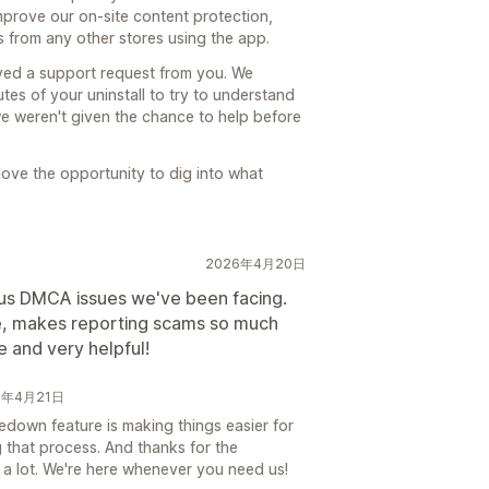
improve our on-site content protection,
s from any other stores using the app.
ived a support request from you. We
tes of your uninstall to try to understand
we weren't given the chance to help before
love the opportunity to dig into what
2026年4月20日
uous DMCA issues we've been facing.
e, makes reporting scams so much
e and very helpful!
26年4月21日
kedown feature is making things easier for
g that process. And thanks for the
 a lot. We're here whenever you need us!