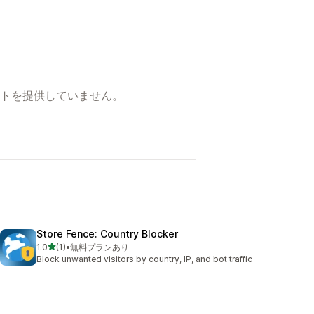
トを提供していません。
Store Fence: Country Blocker
5つ星中
1.0
(1)
•
無料プランあり
合計レビュー数：1件
Block unwanted visitors by country, IP, and bot traffic