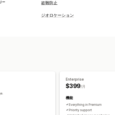
リー
盗難防止
保護されたアセット
ジオロケーション
商品説明
ブログコンテンツ
画像
テキ
ブロック
SEOコンテンツ
ウェブサイトのコード
国
ホワイトリスト
ブロックされたアクション
リダイレクト
コピー&ペースト
画像のダウンロード
国
ポップアップウィジェット
自動リ
ウェブスクレイピング
IPアクセス
著
Enterprise
$399
/月
ge.
機能
Everything in Premium
Priority support