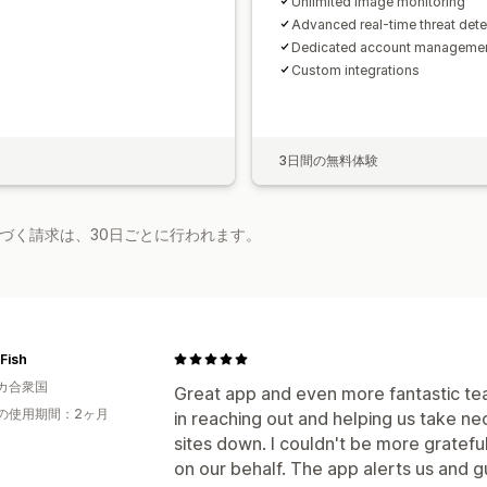
Unlimited image monitoring
Advanced real-time threat dete
Dedicated account manageme
Custom integrations
3日間の無料体験
基づく請求は、30日ごとに行われます。
 Fish
カ合衆国
Great app and even more fantastic te
の使用期間：2ヶ月
in reaching out and helping us take ne
sites down. I couldn't be more gratefu
on our behalf. The app alerts us and 