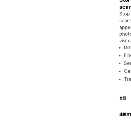
sca
Stop 
scans
appea
phot
visit
Det
Fin
Se
Get
Tra
言語
連携対