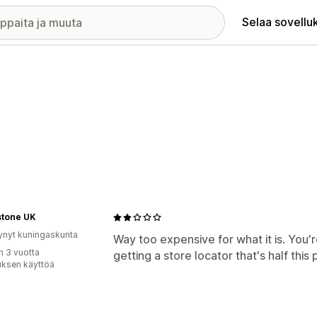
Selaa sovellu
stone UK
ynyt kuningaskunta
Way too expensive for what it is. You'
n 3 vuotta
getting a store locator that's half this 
uksen käyttöä