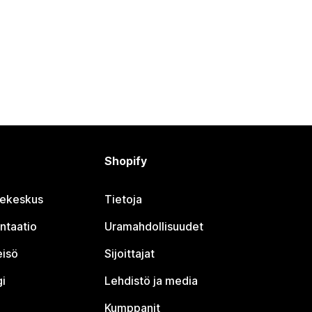
Shopify
jekeskus
Tietoja
ntaatio
Uramahdollisuudet
eisö
Sijoittajat
i
Lehdistö ja media
Kumppanit