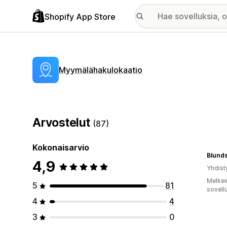
Shopify App Store
Myymälähakulokaatio
Arvostelut
(87)
Kokonaisarvio
Blund
4,9
Yhdist
Melkei
5
81
sovell
4
4
3
0