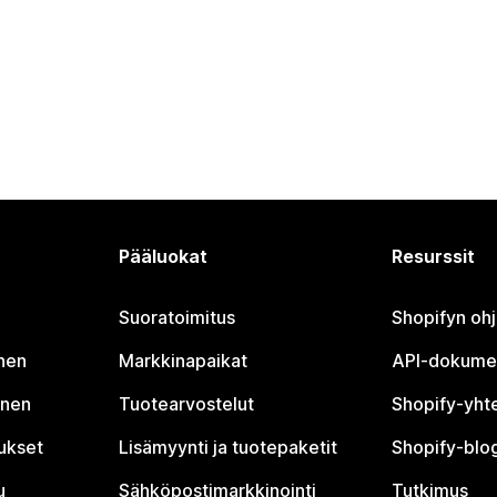
Pääluokat
Resurssit
Suoratoimitus
Shopifyn oh
nen
Markkinapaikat
API-dokume
inen
Tuotearvostelut
Shopify-yht
tukset
Lisämyynti ja tuotepaketit
Shopify-blog
u
Sähköpostimarkkinointi
Tutkimus