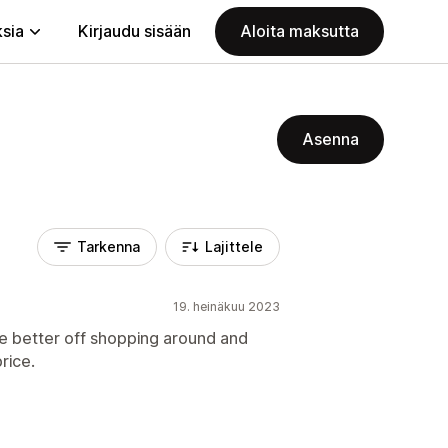
ksia
Kirjaudu sisään
Aloita maksutta
Asenna
Tarkenna
Lajittele
19. heinäkuu 2023
re better off shopping around and
price.