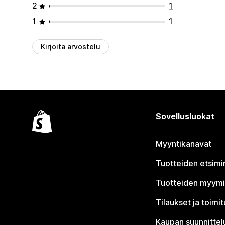
2
1
1
1
Kirjoita arvostelu
Sovellusluokat
Myyntikanavat
Tuotteiden etsimi
Tuotteiden myym
Tilaukset ja toimi
Kaupan suunnittel