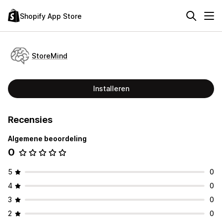
Shopify App Store
StoreMind
Installeren
Recensies
Algemene beoordeling
0
5
0
4
0
3
0
2
0