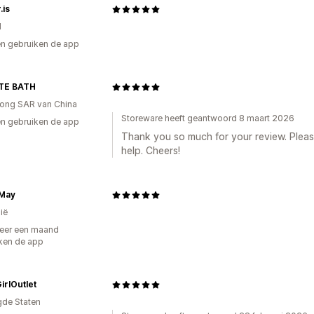
.is
d
n gebruiken de app
ITE BATH
ong SAR van China
Storeware heeft geantwoord 8 maart 2026
n gebruiken de app
Thank you so much for your review. Pleas
help. Cheers!
 May
ië
eer een maand
ken de app
rlOutlet
gde Staten