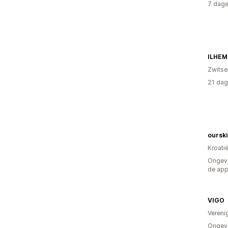
7 dage
ILHE
Zwitse
21 dag
oursk
Kroati
Ongeve
de ap
VIGO
Vereni
Ongeve