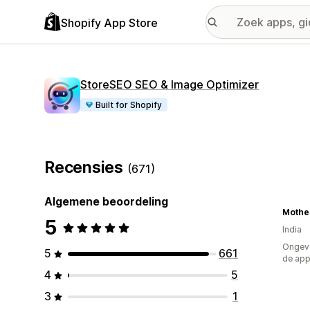
Shopify App Store
StoreSEO SEO & Image Optimizer
Built for Shopify
Recensies
(671)
Algemene beoordeling
5
India
Ongeve
5
661
de ap
4
5
3
1