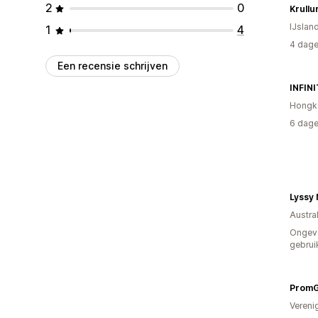
2
0
Krullur
IJslan
1
4
4 dage
Een recensie schrijven
INFIN
Hongk
6 dage
Lyssy
Austral
Ongev
gebrui
PromGi
Vereni