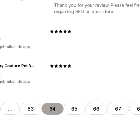
p
Thank you for your review. Please feel f
regarding SEO on your store.
a
gebruiken de app
Furbaby Couture Pet Boutique
a
gebruiken de app
…
63
64
65
66
67
6