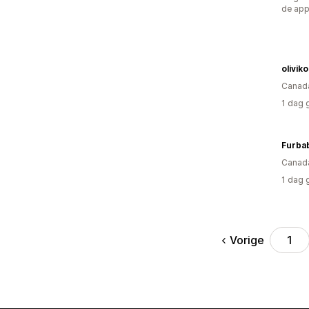
de ap
oliviko
Canad
1 dag 
Canad
1 dag 
Vorige
1