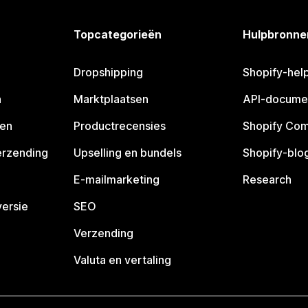
Topcategorieën
Hulpbronne
Dropshipping
Shopify-hel
n
Marktplaatsen
API-docume
pen
Productrecensies
Shopify Co
erzending
Upselling en bundels
Shopify-blo
E-mailmarketing
Research
ersie
SEO
Verzending
Valuta en vertaling