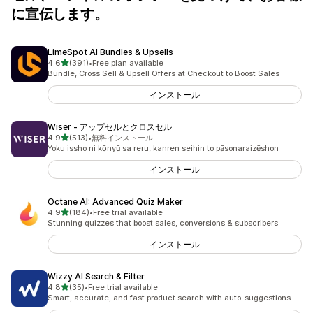
に宣伝します。
LimeSpot AI Bundles & Upsells
5つ星中
4.6
(391)
•
Free plan available
合計レビュー数：391件
Bundle, Cross Sell & Upsell Offers at Checkout to Boost Sales
インストール
Wiser ‑ アップセルとクロスセル
5つ星中
4.9
(513)
•
無料インストール
合計レビュー数：513件
Yoku issho ni kōnyū sa reru, kanren seihin to pāsonaraizēshon
インストール
Octane AI: Advanced Quiz Maker
5つ星中
4.9
(184)
•
Free trial available
合計レビュー数：184件
Stunning quizzes that boost sales, conversions & subscribers
インストール
Wizzy AI Search & Filter
5つ星中
4.8
(35)
•
Free trial available
合計レビュー数：35件
Smart, accurate, and fast product search with auto-suggestions