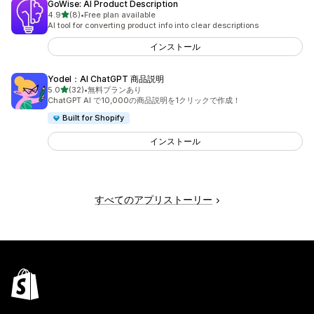
GoWise: AI Product Description
5つ星中
4.9
(8)
•
Free plan available
合計レビュー数：8件
AI tool for converting product info into clear descriptions
インストール
Yodel：AI ChatGPT 商品説明
5つ星中
5.0
(32)
•
無料プランあり
合計レビュー数：32件
ChatGPT AI で10,000の商品説明を1クリックで作成！
Built for Shopify
インストール
すべてのアプリストーリー