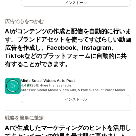
インストール
広告で心をつかむ
AIがコンテンツの作成と配信を自動的に行いま
す。ブランドアセットを使ってすばらしい動画
広告を作成し、Facebook、Instagram、
TikTokなどのプラットフォームに自動的に共
有することができます。
Minta Social Videos Auto Post
5つ星中
4.4
(286)
•
Free trial available
合計レビュー数：286件
Auto Post Social Media Video Ads, & Promo Product Video Maker
インストール
戦略を簡単に策定
AIで生成したマーケティングのヒントを活用し