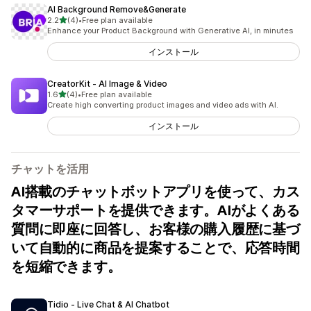
AI Background Remove&Generate
5つ星中
2.2
(4)
•
Free plan available
合計レビュー数：4件
Enhance your Product Background with Generative AI, in minutes
インストール
CreatorKit ‑ AI Image & Video
5つ星中
1.6
(4)
•
Free plan available
合計レビュー数：4件
Create high converting product images and video ads with AI.
インストール
チャットを活用
AI搭載のチャットボットアプリを使って、カス
タマーサポートを提供できます。AIがよくある
質問に即座に回答し、お客様の購入履歴に基づ
いて自動的に商品を提案することで、応答時間
を短縮できます。
Tidio ‑ Live Chat & AI Chatbot