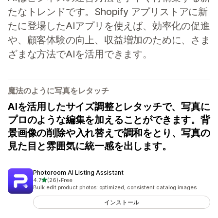
たなトレンドです。Shopify アプリストアに新
たに登場したAIアプリを使えば、効率化の促進
や、顧客体験の向上、収益増加のために、さま
ざまな方法でAIを活用できます。
魔法のように写真をレタッチ
AIを活用したサイズ調整とレタッチで、写真に
プロのような編集を加えることができます。背
景画像の削除や入れ替えで調和をとり、写真の
見た目と雰囲気に統一感を出します。
Photoroom AI Listing Assistant
5つ星中
4.7
(26)
•
Free
合計レビュー数：26件
Bulk edit product photos: optimized, consistent catalog images
インストール