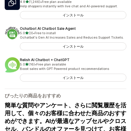
5つ星中
4.8
(1,246)
•
Free plan available
合計レビュー数：1246件
Help shoppers instantly with live chat and AI-powered support.
インストール
Ochatbot AI Chatbot Sale Agent
5つ星中
5.0
(3)
•
Free to install
合計レビュー数：3件
Ochatbot's Gen AI Increases Sales and Reduces Support Tickets.
インストール
Relish AI Chatbot + ChatGPT
5つ星中
5.0
(16)
•
Free plan available
合計レビュー数：16件
Boost sales with GPT Powered product recommendations
インストール
ぴったりの商品をおすすめ
簡単な質問やアンケート、さらに閲覧履歴を活
用して、個々のお客様に合わせた商品のおすす
めができます。AIが最適なアップセルやクロス
セル、バンドルのオファーを見つけて、お客様