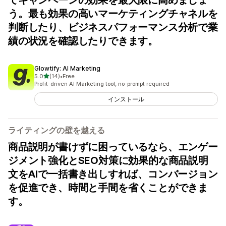
てキャンペーンの効果を最大限に高めましょ
う。最も効果の高いマーケティングチャネルを
判断したり、ビジネスパフォーマンス分析で業
績の状況を確認したりできます。
Glowtify: AI Marketing
5つ星中
5.0
(14)
•
Free
合計レビュー数：14件
Profit-driven AI Marketing tool, no-prompt required
インストール
ライティングの壁を越える
商品説明が書けずに困っているなら、エンゲー
ジメント強化とSEO対策に効果的な商品説明
文をAIで一括書き出しすれば、コンバージョン
を促進でき、時間と手間を省くことができま
す。