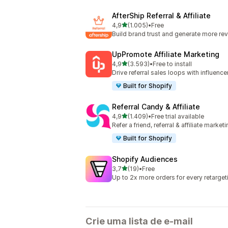
AfterShip Referral & Affiliate
de 5 estrelas
4,9
(1.005)
•
Free
1005 total de avaliações
Build brand trust and generate more re
UpPromote Affiliate Marketing
de 5 estrelas
4,9
(3.593)
•
Free to install
3593 total de avaliações
Drive referral sales loops with influence
Built for Shopify
Referral Candy & Affiliate
de 5 estrelas
4,9
(1.409)
•
Free trial available
1409 total de avaliações
Refer a friend, referral & affiliate market
Built for Shopify
Shopify Audiences
de 5 estrelas
3,7
(19)
•
Free
19 total de avaliações
Up to 2x more orders for every retarget
Crie uma lista de e-mail