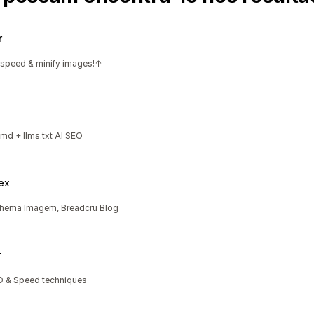
r
e speed & minify images!↑
d + llms.txt AI SEO
ex
chema Imagem, Breadcru BIog
r
O & Speed techniques