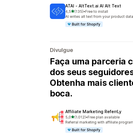
ATAI ‑ AltText.ai AI Alt Text
de 5 estrelas
4,5
(135)
•
Free to install
135 total de avaliações
AI writes alt text from your product da
Built for Shopify
Divulgue
Faça uma parceria c
dos seus seguidores
Obtenha mais client
boca.
Affiliate Marketing ReferrLy
de 5 estrelas
5,0
(1.012)
•
Free plan available
1012 total de avaliações
Referral marketing with affiliate progra
Built for Shopify