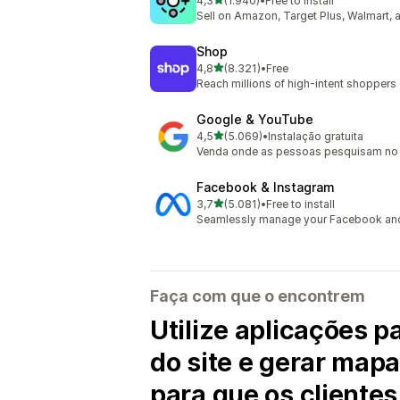
4,3
(1.940)
•
Free to install
1940 total de avaliações
Sell on Amazon, Target Plus, Walmart, 
Shop
de 5 estrelas
4,8
(8.321)
•
Free
8321 total de avaliações
Reach millions of high-intent shoppers
Google & YouTube
de 5 estrelas
4,5
(5.069)
•
Instalação gratuita
5069 total de avaliações
Venda onde as pessoas pesquisam no
Facebook & Instagram
de 5 estrelas
3,7
(5.081)
•
Free to install
5081 total de avaliações
Seamlessly manage your Facebook and
Faça com que o encontrem
Utilize aplicações 
do site e gerar mapa
para que os cliente