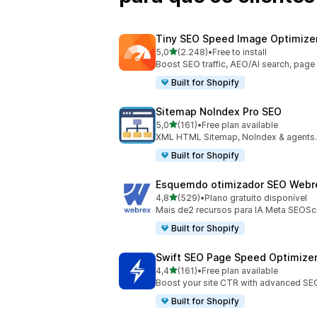
Tiny SEO Speed Image Optimize
de 5 estrelas
5,0
(2.248)
•
Free to install
2248 total de avaliações
Boost SEO traffic, AEO/AI search, pag
Built for Shopify
Sitemap NoIndex Pro SEO
de 5 estrelas
5,0
(161)
•
Free plan available
161 total de avaliações
XML HTML Sitemap, NoIndex & agents.m
Built for Shopify
Esquemdo otimizador SEO Webr
de 5 estrelas
4,8
(529)
•
Plano gratuito disponível
529 total de avaliações
Mais de2 recursos para IA Meta SEOS
Built for Shopify
Swift SEO Page Speed Optimize
de 5 estrelas
4,4
(161)
•
Free plan available
161 total de avaliações
Boost your site CTR with advanced SE
Built for Shopify