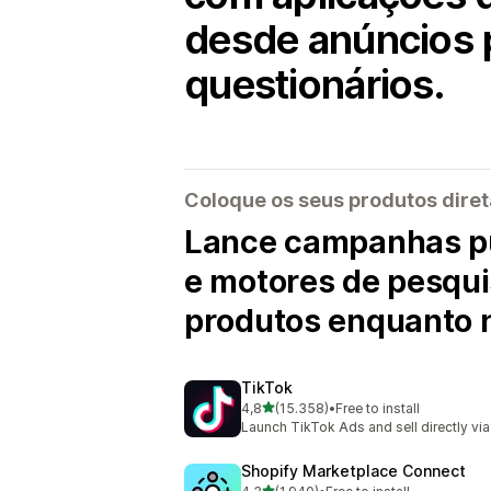
desde anúncios 
questionários.
Coloque os seus produtos diret
Lance campanhas pub
e motores de pesqui
produtos enquanto n
TikTok
de 5 estrelas
4,8
(15.358)
•
Free to install
15358 total de avaliações
Launch TikTok Ads and sell directly vi
Shopify Marketplace Connect
de 5 estrelas