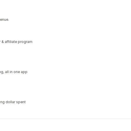
venue.
r & affiliate program
ing, all in one app
ing dollar spent