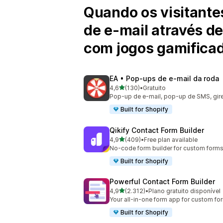
Quando os visitante
de e-mail através d
com jogos gamifica
EA • Pop‑ups de e‑mail da roda
de 5 estrelas
4,6
(130)
•
Gratuito
130 total de avaliações
Pop-up de e-mail, pop-up de SMS, gire
Built for Shopify
Qikify Contact Form Builder
de 5 estrelas
4,9
(409)
•
Free plan available
409 total de avaliações
No-code form builder for custom forms
Built for Shopify
Powerful Contact Form Builder
de 5 estrelas
4,9
(2.312)
•
Plano gratuito disponível
2312 total de avaliações
Your all-in-one form app for custom for
Built for Shopify