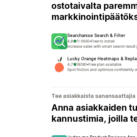
ostotaivalta paremm
markkinointipäätöks
Searchanise Search & Filter
/ 5 tähteä
4,8
(1 069)
•
Free to install
1069 arvostelua yhteensä
Increase sales with smart search result
Lucky Orange Heatmaps & Repla
/ 5 tähteä
4,7
(808)
•
Free plan available
808 arvostelua yhteensä
Spot friction and optimize confidently w
Tee asiakkaista sanansaattajia
Anna asiakkaiden tun
kannustimia, joilla t