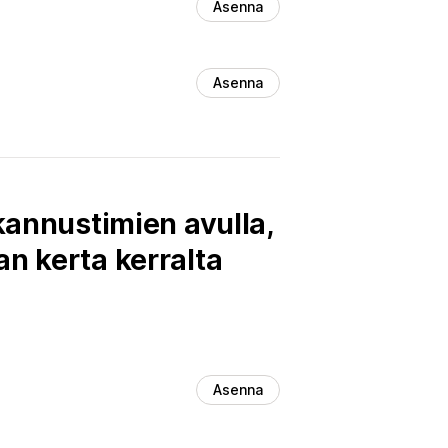
Asenna
Asenna
 kannustimien avulla,
n kerta kerralta
Asenna