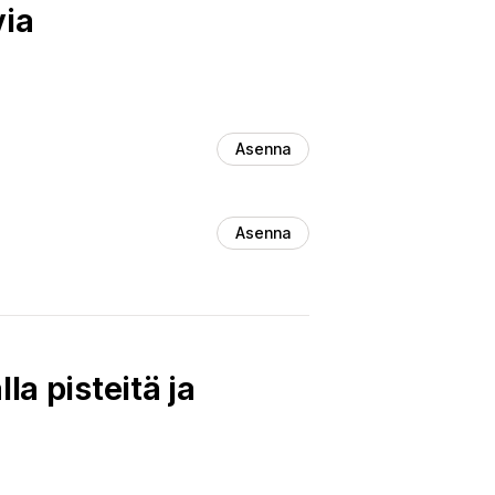
via
Asenna
Asenna
la pisteitä ja