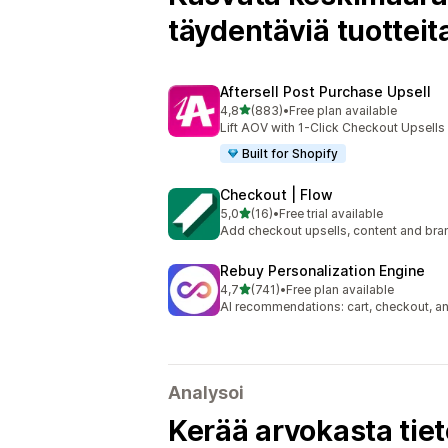
täydentäviä tuotteit
Aftersell Post Purchase Upsell
/ 5 tähteä
4,8
(883)
•
Free plan available
883 arvostelua yhteensä
Lift AOV with 1-Click Checkout Upsell
Built for Shopify
Checkout | Flow
/ 5 tähteä
5,0
(16)
•
Free trial available
16 arvostelua yhteensä
Add checkout upsells, content and bran
Rebuy Personalization Engine
/ 5 tähteä
4,7
(741)
•
Free plan available
741 arvostelua yhteensä
AI recommendations: cart, checkout, a
Analysoi
Kerää arvokasta tie