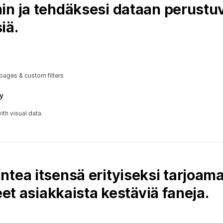
in ja tehdäksesi dataan perustu
iä.
 pages & custom filters
y
ith visual data.
tea itsensä erityiseksi tarjoamal
eet asiakkaista kestäviä faneja.