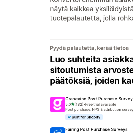
näytä kaikkea yksilöidyistä
tuotepalautetta, jolla roh
Pyydä palautetta, kerää tietoa
Luo suhteita asiakka
sitoutumista arvost
päätöksiä, joiden k
Grapevine Post Purchase Survey
/ 5 tähteä
5,0
(182)
•
Free trial available
182 arvostelua yhteensä
Post purchase, NPS & attribution surve
Built for Shopify
Fairing Post Purchase Surveys