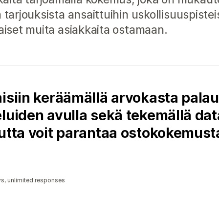
 tarjouksista ansaittuihin uskollisuuspistei
kaiset muita asiakkaita ostamaan.
isiin keräämällä arvokasta palau
eluiden avulla sekä tekemällä da
autta voit parantaa ostokokemust
ys, unlimited responses