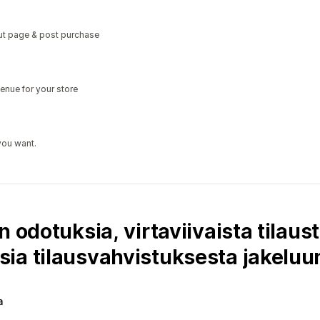
out page & post purchase
enue for your store
you want.
n odotuksia, virtaviivaista tilaus
ia tilausvahvistuksesta jakeluun
a