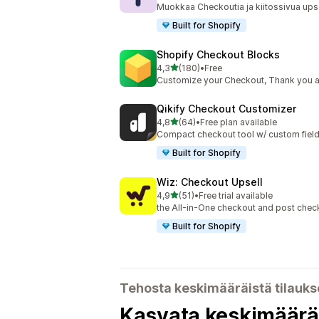
Muokkaa Checkoutia ja kiitossivua upsell
Built for Shopify
Shopify Checkout Blocks
/ 5 tähteä
4,3
(180)
•
Free
180 arvostelua yhteensä
Customize your Checkout, Thank you a
Qikify Checkout Customizer
/ 5 tähteä
4,8
(64)
•
Free plan available
64 arvostelua yhteensä
Compact checkout tool w/ custom fields
Built for Shopify
Wiz: Checkout Upsell
/ 5 tähteä
4,9
(51)
•
Free trial available
51 arvostelua yhteensä
the All-in-One checkout and post chec
Built for Shopify
Tehosta keskimääräistä tilauks
Kasvata keskimääräis