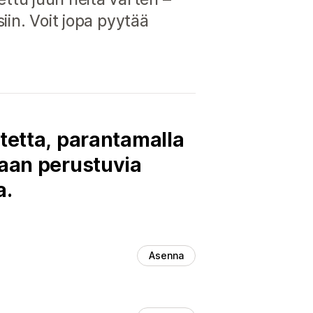
siin. Voit jopa pyytää
tetta, parantamalla
taan perustuvia
a.
Asenna