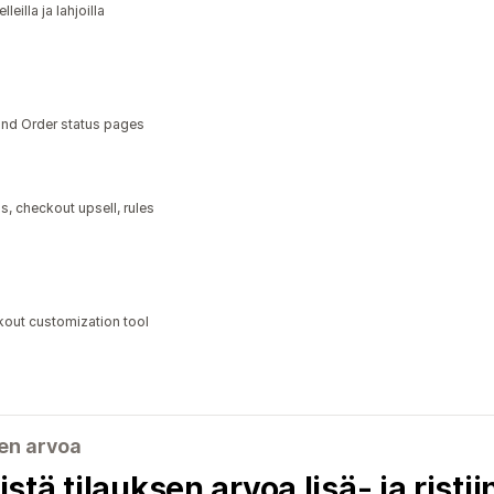
eilla ja lahjoilla
nd Order status pages
, checkout upsell, rules
kout customization tool
en arvoa
tä tilauksen arvoa lisä- ja rist