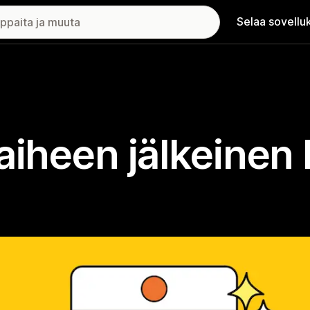
Selaa sovellu
vaiheen jälkeine