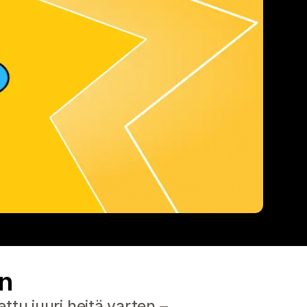
n
tu juuri heitä varten –