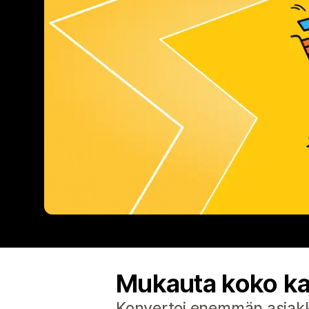
Mukauta koko ka
Konvertoi enemmän asiakka