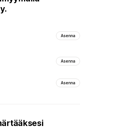
y.
Asenna
Asenna
Asenna
märtääksesi