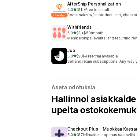
AfterShip Personalization
/ 5 tähteä
4,3
(51)
•
Free to install
51 arvostelua yhteensä
Boost sales w/ in product, cart, check
Withfriends
/ 5 tähteä
5,0
(3)
•
$50/month
3 arvostelua yhteensä
Memberships, events, and recurring rev
Juo
/ 5 tähteä
5,0
(30)
•
Free trial available
30 arvostelua yhteensä
Sell and retain subscriptions. Any way 
Aseta odotuksia
Hallinnoi asiakkaide
upeita ostokokemuks
Checkout Plus – Muokkaa Kassa
/ 5 tähteä
5,0
(87)
•
Ilmainen sopimus saatavilla
87 arvostelua yhteensä