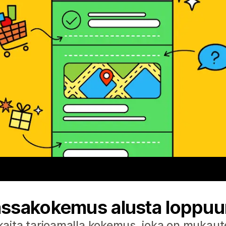
ssakokemus alusta loppuu
ita tarjoamalla kokemus, joka on mukautet