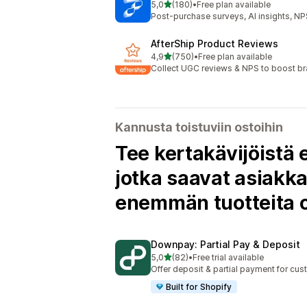
/ 5 tähteä
5,0
(180)
•
Free plan available
180 arvostelua yhteensä
Post-purchase surveys, AI insights, N
AfterShip Product Reviews
/ 5 tähteä
4,9
(750)
•
Free plan available
750 arvostelua yhteensä
Collect UGC reviews & NPS to boost bra
Kannusta toistuviin ostoihin
Tee kertakävijöistä 
jotka saavat asiakka
enemmän tuotteita o
Downpay: Partial Pay & Deposit
/ 5 tähteä
5,0
(82)
•
Free trial available
82 arvostelua yhteensä
Offer deposit & partial payment for cu
Built for Shopify