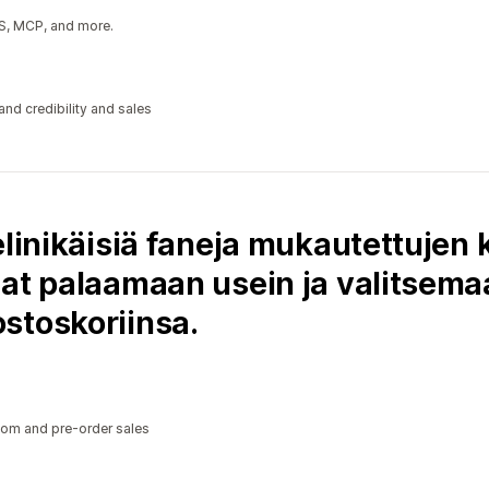
PS, MCP, and more.
nd credibility and sales
elinikäisiä faneja mukautettujen
at palaamaan usein ja valitsemaa
stoskoriinsa.
stom and pre-order sales