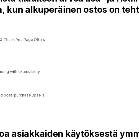
a, kun alkuperäinen ostos on teht
s & Thank You Page Offers
ding with extensibility
nd post-purchase upsells
toa asiakkaiden käytöksestä ym