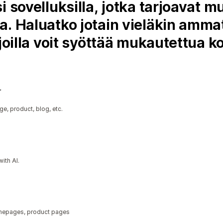
i sovelluksilla, jotka tarjoavat m
a. Haluatko jotain vieläkin amm
 joilla voit syöttää mukautettua 
r
e, product, blog, etc.
ith AI.
homepages, product pages