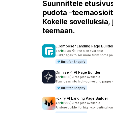
Suunnittele etusivus
pudota -teemaosioit
Kokeile sovelluksia,
teemaan.
EComposer Landing Page Builde
/ 5 tähteä
4,9
(3 357)
•
Free plan available
3357 arvostelua yhteensä
Build pages to sell more, from home pag
Built for Shopify
Omnise ✧ AI Page Builder
/ 5 tähteä
4,9
(858)
•
Free plan available
858 arvostelua yhteensä
Turn ideas into high-converting pages w
Built for Shopify
Foxify AI Landing Page Builder
/ 5 tähteä
4,9
(292)
•
Free plan available
292 arvostelua yhteensä
AI store builder for high-converting 