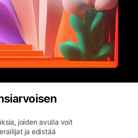
nsiarvoisen
sia, joiden avulla voit
ailijat ja edistää