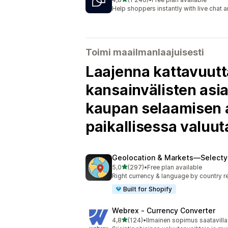
1246 arvostelua yhteensä
Help shoppers instantly with live chat
Toimi maailmanlaajuisesti
Laajenna kattavuutta
kansainvälisten asi
kaupan selaamisen a
paikallisessa valuu
Geolocation & Markets—Selecty
/ 5 tähteä
5,0
(297)
•
Free plan available
297 arvostelua yhteensä
Right currency & language by country r
Built for Shopify
Webrex ‑ Currency Converter
/ 5 tähteä
4,8
(124)
•
Ilmainen sopimus saatavilla
124 arvostelua yhteensä