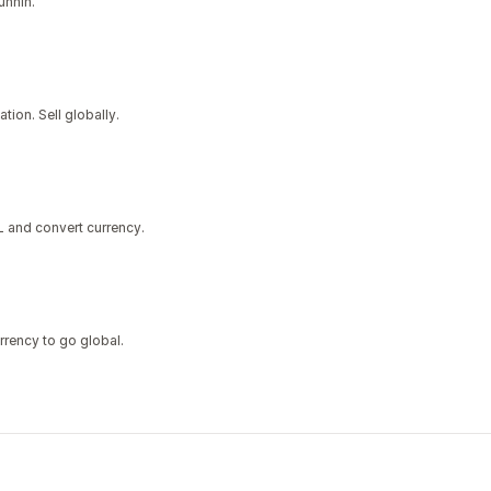
unnin.
tion. Sell globally.
 and convert currency.
rrency to go global.