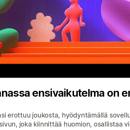
nnassa ensivaikutelma on e
si erottuu joukosta, hyödyntämällä sovelluk
vun, joka kiinnittää huomion, osallistaa vier