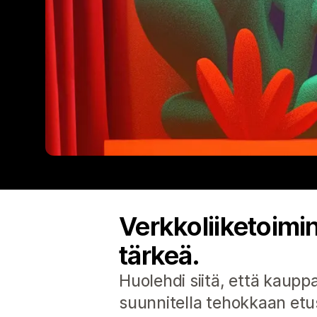
Verkkoliiketoimi
tärkeä.
Huolehdi siitä, että kauppa
suunnitella tehokkaan etusi