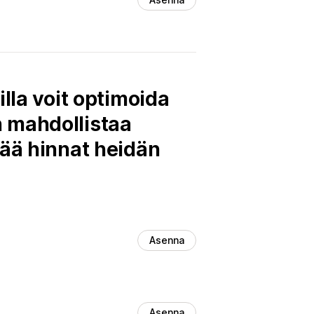
lla voit optimoida
 mahdollistaa
tää hinnat heidän
Asenna
Asenna