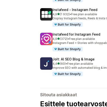
Instafeed ‑ Instagram Feed
/ 5 tähteä
4,9
(1 932)
•
Free plan available
1932 arvostelua yhteensä
Display Instagram feeds, Reels & Inst
Built for Shopify
Instafeed for Instagram Feed
/ 5 tähteä
4,9
(372)
•
Free plan available
372 arvostelua yhteensä
Instagram Feed + Stories with shoppab
Built for Shopify
Jolt: AI SEO Blog & Image
/ 5 tähteä
4,4
(60)
•
Free plan available
60 arvostelua yhteensä
Improve SEO with automated blog & im
Built for Shopify
Sitouta asiakkaat
Esittele tuotearvoste