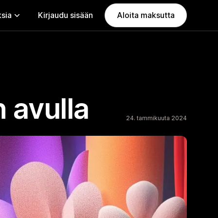
ksia
Kirjaudu sisään
Aloita maksutta
 avulla
24. tammikuuta 2024