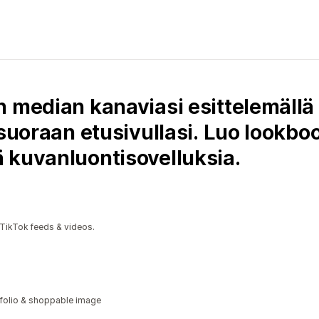
n median kanaviasi esittelemällä
 suoraan etusivullasi. Luo lookbo
 kuvanluontisovelluksia.
 TikTok feeds & videos.
tfolio & shoppable image