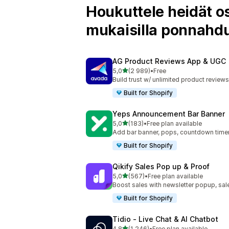
Houkuttele heidät os
mukaisilla ponnahdu
AG Product Reviews App & UGC
/ 5 tähteä
5,0
(2 989)
•
Free
2989 arvostelua yhteensä
Build trust w/ unlimited product reviews
Built for Shopify
Yeps Announcement Bar Banner
/ 5 tähteä
5,0
(183)
•
Free plan available
183 arvostelua yhteensä
Add bar banner, pops, countdown timer
Built for Shopify
Qikify Sales Pop up & Proof
/ 5 tähteä
5,0
(567)
•
Free plan available
567 arvostelua yhteensä
Boost sales with newsletter popup, sale
Built for Shopify
Tidio ‑ Live Chat & AI Chatbot
/ 5 tähteä
4,8
(1 246)
•
Free plan available