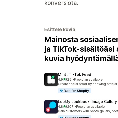
konversiota.
Esittele kuvia
Mainosta sosiaalise
ja TikTok-sisältöäsi
kuvia hyödyntämällä
Mintt TikTok Feed
/ 5 tähteä
4,9
(25)
•
Free plan available
25 arvostelua yhteensä
Create social proof by showing official
Built for Shopify
Lookfy Lookbook: Image Gallery
/ 5 tähteä
4,8
(207)
•
Free plan available
207 arvostelua yhteensä
Gain customers with photo gallery, por
Built for Shopify