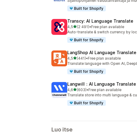
Sijaintipohjainen valuutanvaihtaja ja mu
Built for Shopify
Transcy: AI Language Translate
/ 5 tähteä
4,5
(2 491)
•
Free plan available
2491 arvostelua yhteensä
Auto-translate & switch currency by loca
Built for Shopify
LangShop AI Language Translate
/ 5 tähteä
4,5
(441)
•
Free plan available
441 arvostelua yhteensä
Translate language with Open AI, DeepL
Built for Shopify
Langwill：AI Language Translate
/ 5 tähteä
4,6
(603)
•
Free plan available
603 arvostelua yhteensä
Translate store into multi language & cu
Built for Shopify
Luo itse