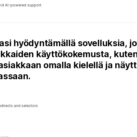
 and AI-powered support.
si hyödyntämällä sovelluksia, joi
akkaiden käyttökokemusta, kuten
siakkaan omalla kielellä ja näyt
tassaan.
edirects and selectors