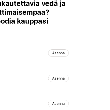
ukautettavia vedä ja
attimaisempaa?
koodia kauppasi
Asenna
Asenna
Asenna