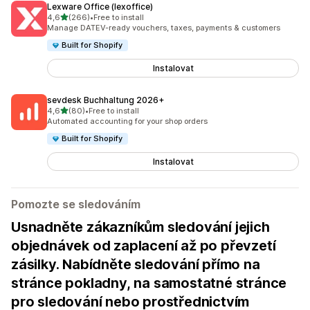
Lexware Office (lexoffice)
z 5 hvězd
4,6
(266)
•
Free to install
Celkový počet recenzí: 266
Manage DATEV-ready vouchers, taxes, payments & customers
Built for Shopify
Instalovat
sevdesk Buchhaltung 2026+
z 5 hvězd
4,6
(80)
•
Free to install
Celkový počet recenzí: 80
Automated accounting for your shop orders
Built for Shopify
Instalovat
Pomozte se sledováním
Usnadněte zákazníkům sledování jejich
objednávek od zaplacení až po převzetí
zásilky. Nabídněte sledování přímo na
stránce pokladny, na samostatné stránce
pro sledování nebo prostřednictvím