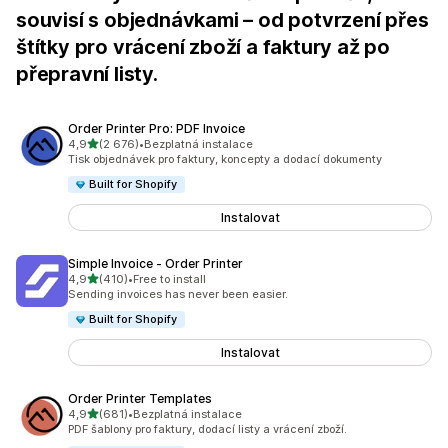
souvisí s objednávkami – od potvrzení přes
štítky pro vrácení zboží a faktury až po
přepravní listy.
Order Printer Pro: PDF Invoice
z 5 hvězd
4,9
(2 676)
•
Bezplatná instalace
Celkový počet recenzí: 2676
Tisk objednávek pro faktury, koncepty a dodací dokumenty
Built for Shopify
Instalovat
Simple Invoice ‑ Order Printer
z 5 hvězd
4,9
(410)
•
Free to install
Celkový počet recenzí: 410
Sending invoices has never been easier.
Built for Shopify
Instalovat
Order Printer Templates
z 5 hvězd
4,9
(681)
•
Bezplatná instalace
Celkový počet recenzí: 681
PDF šablony pro faktury, dodací listy a vrácení zboží.