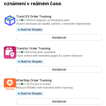
oznámení v reálném čase.
Track123 Order Tracking
z 5 hvězd
4,9
(1 566)
•
K dispozici je bezplatný plán
Celkový počet recenzí: 1566
Vlastní sledovač pro skvělý zážitek z vyhledání objednávky.
Built for Shopify
Instalovat
Tracktor Order Tracking
z 5 hvězd
4,6
(128)
•
Free plan available
Celkový počet recenzí: 128
Track orders with branded pages & custom statuses
Built for Shopify
Instalovat
AfterShip Order Tracking
z 5 hvězd
4,6
(1 307)
•
Free to install
Celkový počet recenzí: 1307
Reduce WISMO with branded order tracking
Built for Shopify
Instalovat