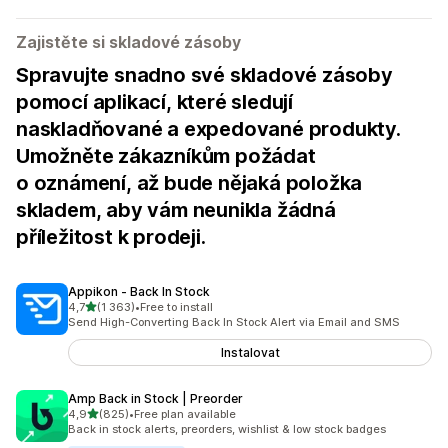
Zajistěte si skladové zásoby
Spravujte snadno své skladové zásoby
pomocí aplikací, které sledují
naskladňované a expedované produkty.
Umožněte zákazníkům požádat
o oznámení, až bude nějaká položka
skladem, aby vám neunikla žádná
příležitost k prodeji.
Appikon ‑ Back In Stock
z 5 hvězd
4,7
(1 363)
•
Free to install
Celkový počet recenzí: 1363
Send High-Converting Back In Stock Alert via Email and SMS
Instalovat
Amp Back in Stock | Preorder
z 5 hvězd
4,9
(825)
•
Free plan available
Celkový počet recenzí: 825
Back in stock alerts, preorders, wishlist & low stock badges