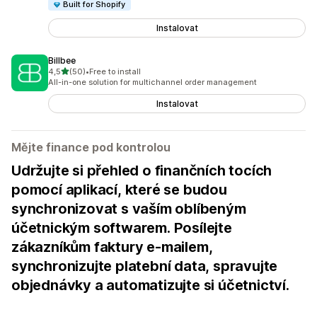
Built for Shopify
Instalovat
Billbee
z 5 hvězd
4,5
(50)
•
Free to install
Celkový počet recenzí: 50
All-in-one solution for multichannel order management
Instalovat
Mějte finance pod kontrolou
Udržujte si přehled o finančních tocích
pomocí aplikací, které se budou
synchronizovat s vaším oblíbeným
účetnickým softwarem. Posílejte
zákazníkům faktury e-mailem,
synchronizujte platební data, spravujte
objednávky a automatizujte si účetnictví.