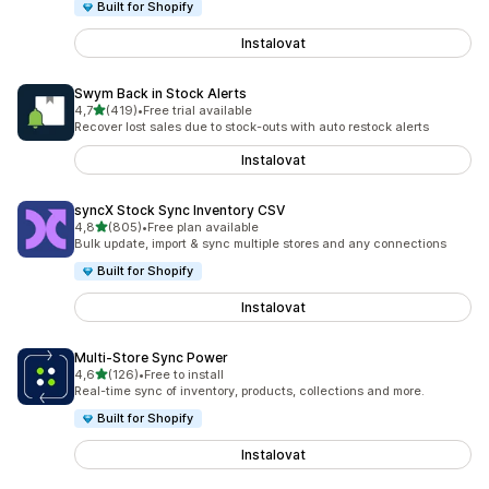
Built for Shopify
Instalovat
Swym Back in Stock Alerts
z 5 hvězd
4,7
(419)
•
Free trial available
Celkový počet recenzí: 419
Recover lost sales due to stock-outs with auto restock alerts
Instalovat
syncX Stock Sync Inventory CSV
z 5 hvězd
4,8
(805)
•
Free plan available
Celkový počet recenzí: 805
Bulk update, import & sync multiple stores and any connections
Built for Shopify
Instalovat
Multi‑Store Sync Power
z 5 hvězd
4,6
(126)
•
Free to install
Celkový počet recenzí: 126
Real-time sync of inventory, products, collections and more.
Built for Shopify
Instalovat