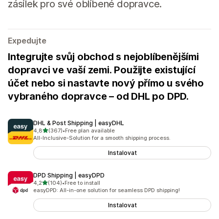
zásilek pro své oblíbené dopravce.
Expedujte
Integrujte svůj obchod s nejoblíbenějšími
dopravci ve vaší zemi. Použijte existující
účet nebo si nastavte nový přímo u svého
vybraného dopravce – od DHL po DPD.
DHL & Post Shipping | easyDHL
z 5 hvězd
4,8
(367)
•
Free plan available
Celkový počet recenzí: 367
All-Inclusive-Solution for a smooth shipping process.
Instalovat
DPD Shipping | easyDPD
z 5 hvězd
4,2
(104)
•
Free to install
Celkový počet recenzí: 104
easyDPD: All-in-one solution for seamless DPD shipping!
Instalovat