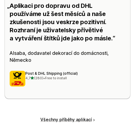
Aplikaci pro dopravu od DHL
používáme už šest měsíců a naše
zkušenosti jsou veskrze pozitivní.
Rozhraní je uživatelsky přívětivé
a vytváření štítků jde jako po másle.
Alsaba, dodavatel dekorací do domácnosti,
Německo
Post & DHL Shipping (official)
z 5 hvězd
4,7
(280)
•
Free to install
Celkový počet recenzí: 280
Všechny příběhy aplikací