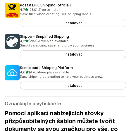
Post & DHL Shipping (official)
z 5 hvězd
4,7
(280)
•
Free to install
Celkový počet recenzí: 280
Save time when creating DHL shipping labels
Instalovat
Shippo ‑ Simplified Shipping
z 5 hvězd
4,2
(283)
•
Free plan available
Celkový počet recenzí: 283
Simplify shipping, save, and grow your business
Instalovat
Sendcloud | Shipping Platform
z 5 hvězd
4,6
(476)
•
Free plan available
Celkový počet recenzí: 476
Easy shipping automation to help your business grow.
Instalovat
Označkujte a vytiskněte
Pomocí aplikací nabízejících stovky
přizpůsobitelných šablon můžete tvořit
dokumenty se svou značkou pro vše, co