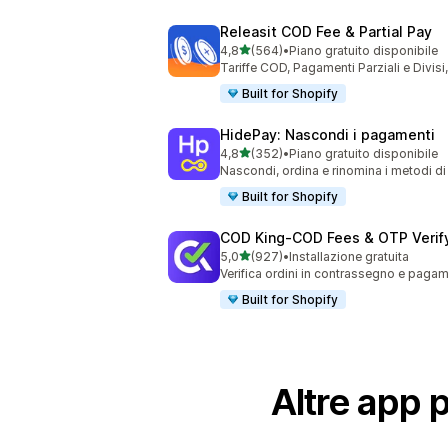
Releasit COD Fee & Partial Pay
stelle su 5
4,8
(564)
•
Piano gratuito disponibile
564 recensioni totali
Tariffe COD, Pagamenti Parziali e Divis
Built for Shopify
HidePay: Nascondi i pagamenti
stelle su 5
4,8
(352)
•
Piano gratuito disponibile
352 recensioni totali
Nascondi, ordina e rinomina i metodi 
Built for Shopify
COD King‑COD Fees & OTP Verif
stelle su 5
5,0
(927)
•
Installazione gratuita
927 recensioni totali
Verifica ordini in contrassegno e pagame
Built for Shopify
Altre app 