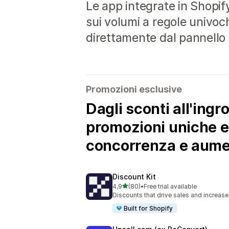
Le app integrate in Shopify
sui volumi a regole univoc
direttamente dal pannello
Promozioni esclusive
Dagli sconti all'ingr
promozioni uniche e s
concorrenza e aumen
Discount Kit
stelle su 5
4,9
(80)
•
Free trial available
80 recensioni totali
Discounts that drive sales and increas
Built for Shopify