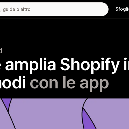
Sfogli
d
 amplia Shopify 
modi
con le app