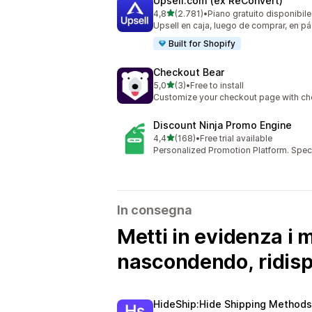
Upsell.com (ex ReConvert)
stelle su 5
4,8
(2.781)
•
Piano gratuito disponibile
2781 recensioni totali
Upsell en caja, luego de comprar, en p
Built for Shopify
Checkout Bear
stelle su 5
5,0
(3)
•
Free to install
3 recensioni totali
Customize your checkout page with che
Discount Ninja Promo Engine
stelle su 5
4,4
(168)
•
Free trial available
168 recensioni totali
Personalized Promotion Platform. Speci
In consegna
Metti in evidenza i m
nascondendo, ridisp
HideShip:Hide Shipping Methods