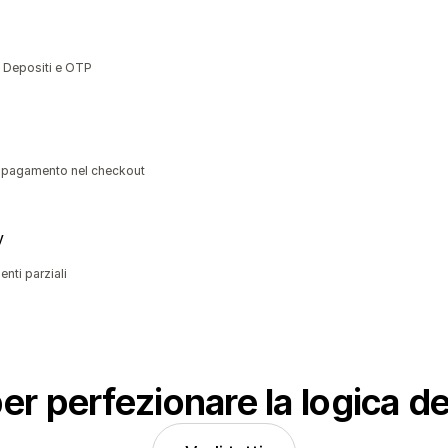
i, Depositi e OTP
di pagamento nel checkout
y
nti parziali
per perfezionare la logica d