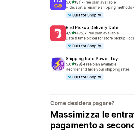
stelle su 5
5,0
(81)
•
Free plan available
81 recensioni totali
Hide, sort & rename shipping methods 
Built for Shopify
Bird Pickup Delivery Date
stelle su 5
4,9
(472)
•
Free plan available
472 recensioni totali
Date & time picker for store pickup, loc
Built for Shopify
Shipping Rate Power Toy
stelle su 5
5,0
(28)
•
Free plan available
28 recensioni totali
Reorder and hide your shipping rates
Built for Shopify
Come desidera pagare?
Massimizza le entra
pagamento a seconda 