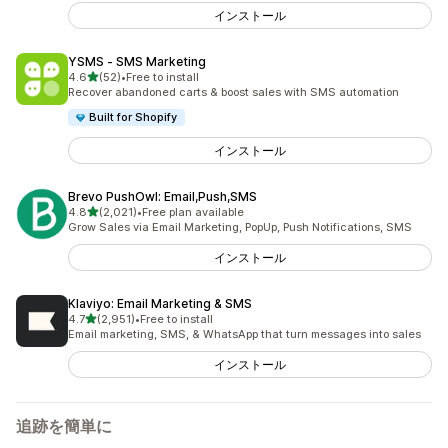
インストール
YSMS ‑ SMS Marketing
5つ星中
4.6
(52)
•
Free to install
合計レビュー数：52件
Recover abandoned carts & boost sales with SMS automation
Built for Shopify
インストール
Brevo PushOwl: Email,Push,SMS
5つ星中
4.8
(2,021)
•
Free plan available
合計レビュー数：2021件
Grow Sales via Email Marketing, PopUp, Push Notifications, SMS
インストール
Klaviyo: Email Marketing & SMS
5つ星中
4.7
(2,951)
•
Free to install
合計レビュー数：2951件
Email marketing, SMS, & WhatsApp that turn messages into sales
インストール
追跡を簡単に