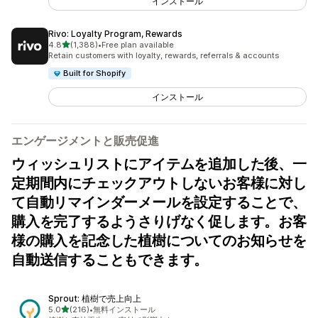
インストール
Rivo: Loyalty Program, Rewards
5つ星中
4.8
(1,388)
•
Free plan available
合計レビュー数：1388件
Retain customers with loyalty, rewards, referrals & accounts
Built for Shopify
インストール
エンゲージメントと販売促進
ウィッシュリストにアイテムを追加した後、一
定期間内にチェックアウトしないお客様に対し
て自動リマインダーメールを設定することで、
購入を完了するようさりげなく促します。お客
様の購入を記念した植樹についてのお知らせを
自動送信することもできます。
Sprout: 植樹で売上向上
5つ星中
5.0
(216)
•
無料インストール
合計レビュー数：216件