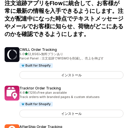
注文追跡アプリをFlowに統合して、お客様が
常に最新の情報を入手できるようにします。注
文が配達中になった時点でテキストメッセージ
やメールでお客様に知らせ、荷物がどこにある
のかを確認できるようにします。
CWILL Order Tracking
5つ星中
5.0
(2,856)
•
無料プランあり
合計レビュー数：2856件
Parcel Panel：注文追跡でWISMOを削減し、売上を伸ばす
Built for Shopify
インストール
Tracktor Order Tracking
5つ星中
4.6
(129)
•
Free plan available
合計レビュー数：129件
Track orders with branded pages & custom statuses
Built for Shopify
インストール
AfterShip Order Tracking