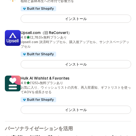
植樹と森林再生への寄付で影響力を
Built for Shopify
インストール
Upsell.com（旧 ReConvert）
5つ星中
4.8
(2,783)
•
無料プランあり
合計レビュー数：2783件
Upsell.com 決済時アップセル、購入後アップセル、サンクスページアッ
プセル
Built for Shopify
インストール
Hulk AI Wishlist & Favorites
5つ星中
4.8
(125)
•
無料プランあり
合計レビュー数：125件
お気に入り、ウィッシュリストの共有、再入荷通知、ギフトリストを使っ
てAOVを成長させる
Built for Shopify
インストール
パーソナライゼーションを活用