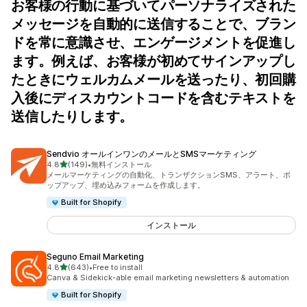
お客様の行動に基づいてパーソナライズされた
メッセージを自動的に送信することで、ブラン
ドを常に意識させ、エンゲージメントを促進し
ます。例えば、お客様が初めてサインアップし
たときにウェルカムメールを送ったり、初回購
入後にディスカウントコードを含むテキストを
送信したりします。
Sendvio オールインワンのメールとSMSマーケティング
5つ星中
4.8
(149)
•
無料インストール
合計レビュー数：149件
メールマーケティングの自動化、トランザクションSMS、アラート、ポ
ップアップ、埋め込みフォームを作成します。
Built for Shopify
インストール
Seguno Email Marketing
5つ星中
4.8
(643)
•
Free to install
合計レビュー数：643件
Canva & Sidekick-able email marketing newsletters & automation
Built for Shopify