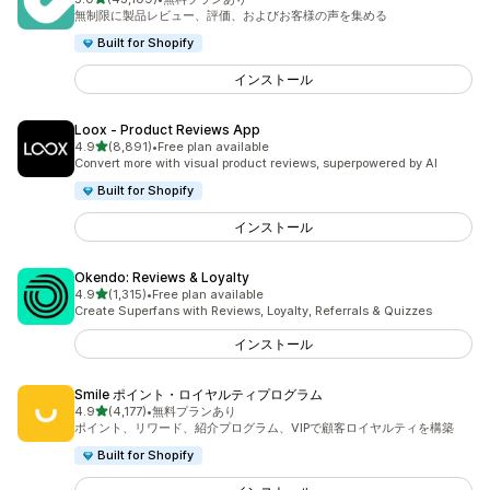
合計レビュー数：43109件
無制限に製品レビュー、評価、およびお客様の声を集める
Built for Shopify
インストール
Loox ‑ Product Reviews App
5つ星中
4.9
(8,891)
•
Free plan available
合計レビュー数：8891件
Convert more with visual product reviews, superpowered by AI
Built for Shopify
インストール
Okendo: Reviews & Loyalty
5つ星中
4.9
(1,315)
•
Free plan available
合計レビュー数：1315件
Create Superfans with Reviews, Loyalty, Referrals & Quizzes
インストール
Smile ポイント・ロイヤルティプログラム
5つ星中
4.9
(4,177)
•
無料プランあり
合計レビュー数：4177件
ポイント、リワード、紹介プログラム、VIPで顧客ロイヤルティを構築
Built for Shopify