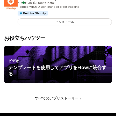
5つ星中
4.7
(1,304)
•
Free to install
合計レビュー数：1304件
Reduce WISMO with branded order tracking
Built for Shopify
インストール
お役立ちハウツー
ビデオ
テンプレートを使用してアプリをFlowに統合す
る
すべてのアプリストーリー