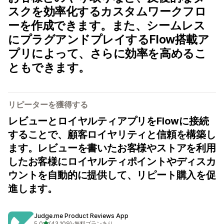
スクを効率化するカスタムワークフロ
ーを作成できます。また、シームレス
にプラグアンドプレイするFlow搭載ア
プリによって、さらに効率を高めるこ
ともできます。
リピーターを獲得する
レビューとロイヤルティアプリをFlowに接続
することで、顧客ロイヤリティと信頼を構築し
ます。レビューを書いたお客様やストアを利用
したお客様にロイヤルティポイントやディスカ
ウントを自動的に提供して、リピート購入を促
進します。
Judge.me Product Reviews App
5つ星中
5.0
(43,109)
•
無料プランあり