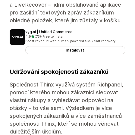
a LiveRecover – lidmi obsluhované aplikace
pro zasílání textových zpráv zákazníkům
ohledně položek, které jim zůstaly v košíku.
vyg.ai | Unified Commerce
z 5 hvězd
4,9
(73)
•
Free to install
Celkový počet recenzí: 73
Boost revenue with human-powered SMS cart recovery
Instalovat
Udržování spokojenosti zákazníků
Společnost Thinx využívá systém Richpanel,
pomocí kterého mohou zákazníci sledovat
vlastní nákupy a vyhledávat odpovědi na
otázky – to vše sami. Výsledkem je více
spokojených zákazníků a více zaměstnanců
společnosti Thinx, kteří se mohou věnovat
důležitějším úkolům.