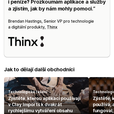
i peníze? Prozkoumám aplikace a služby
a zjistím, jak by nám mohly pomoci.
Brendan Hastings, Senior VP pro technologie
a digitální produkty,
Thinx
Jak to dělají další obchodníci
Technologické řešení
Technologi
Zjistěte, kterou aplikaci používají
Zjistěte,
v Clay Imports k dvakrát
používá, 
rychlejšímu vytváření obsahu
fungoval,