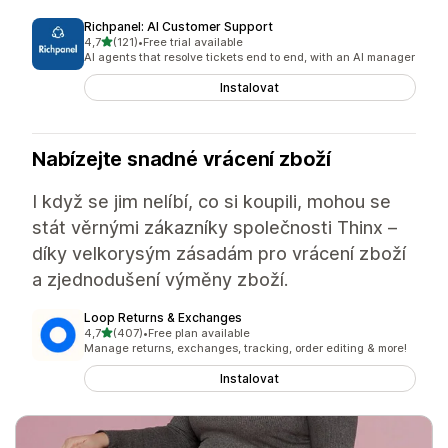
Richpanel: AI Customer Support
z 5 hvězd
4,7
(121)
•
Free trial available
Celkový počet recenzí: 121
AI agents that resolve tickets end to end, with an AI manager
Instalovat
Nabízejte snadné vrácení zboží
I když se jim nelíbí, co si koupili, mohou se
stát věrnými zákazníky společnosti Thinx –
díky velkorysým zásadám pro vrácení zboží
a zjednodušení výměny zboží.
Loop Returns & Exchanges
z 5 hvězd
4,7
(407)
•
Free plan available
Celkový počet recenzí: 407
Manage returns, exchanges, tracking, order editing & more!
Instalovat