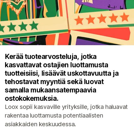
Kerää tuotearvosteluja, jotka
kasvattavat ostajien luottamusta
tuotteisiisi, lisäävät uskottavuutta ja
tehostavat myyntiä sekä luovat
samalla mukaansatempaavia
ostokokemuksia.
Loox sopii kasvaville yrityksille, jotka haluavat
rakentaa luottamusta potentiaalisten
asiakkaiden keskuudessa.