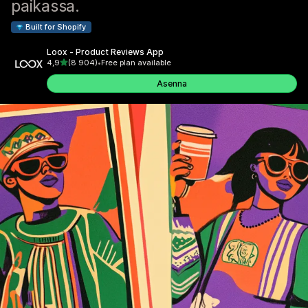
paikassa.
Built for Shopify
Loox ‑ Product Reviews App
/ 5 tähteä
4,9
(8 904)
•
Free plan available
8904 arvostelua yhteensä
Asenna