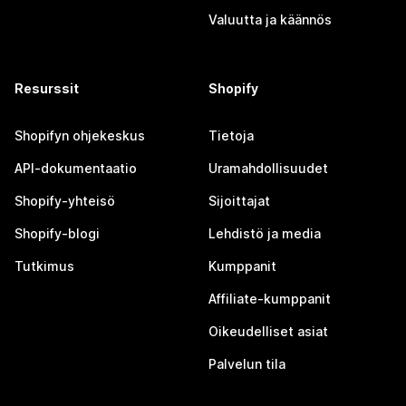
Valuutta ja käännös
Resurssit
Shopify
Shopifyn ohjekeskus
Tietoja
API-dokumentaatio
Uramahdollisuudet
Shopify-yhteisö
Sijoittajat
Shopify-blogi
Lehdistö ja media
Tutkimus
Kumppanit
Affiliate-kumppanit
Oikeudelliset asiat
Palvelun tila