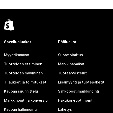
Sovellusluokat
Pääluokat
Myyntikanavat
Suoratoimitus
Tuotteiden etsiminen
Markkinapaikat
Tuotteiden myyminen
Tuotearvostelut
Tilaukset ja toimitukset
Lisämyynti ja tuotepaketit
Kaupan suunnittelu
Sähköpostimarkkinointi
Markkinointi ja konversio
Hakukoneoptimointi
Kaupan hallinnointi
Lähetys