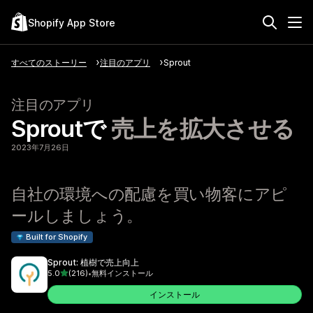
Shopify App Store
すべてのストーリー
注目のアプリ
Sprout
注目のアプリ
Sproutで
売上を拡大させる
2023年7月26日
自社の環境への配慮を買い物客にアピ
ールしましょう。
Built for Shopify
Sprout: 植樹で売上向上
5つ星中
5.0
(216)
•
無料インストール
合計レビュー数：216件
インストール