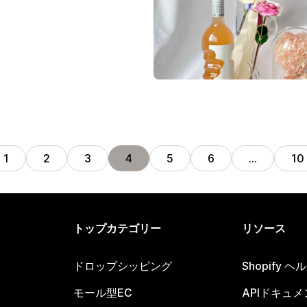
1
2
3
4
5
6
…
10
トップカテゴリー
リソース
ドロップシッピング
Shopify 
モール型EC
APIドキュメ