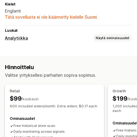
Kielet
Englanti
Tätä sovellusta ei ole käännetty kielelle Suomi
Luokat
Analytiikka
Näytä ominaisuudet
Markkinointi ja myynti
Tekoälytiedot
Voittoa koskevat tiedot
Hinnoittelu
Kuvalliset materiaalit ja raportit
Valitse yrityksellesi parhaiten sopiva sopimus.
Raportit useista kaupoista
Vertailuanalyysi
Historiallinen analyysi
Ilmoitukset
Retail
Growth
$99
$199
/kuukausi
/kuuk
600 included orders/month. Extra orders: $0.17 each
1,200 included
each
Ominaisuudet
Ominaisuude
Free historical store scan
Free histori
Daily monitoring across signals
Daily monito