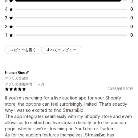
5
1
4
0
3
0
2
0
1
0
レビューを書く
すべてのレビュー
Hitman Rips
アメリカ合衆国
アプリの使用期間：3ヶ月
2026年5月19日
If you're searching for a live auction app for your Shopify
store, the options can feel surprisingly limited. That’s exactly
why I was so excited to find StreamBid.
The app integrates seamlessly with my Shopify store and even
allows us to embed our live stream directly onto the auction
page, whether we’re streaming on YouTube or Twitch.
As for the auction features themselves, StreamBid has