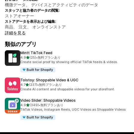
機微データ、 デバイスとアクティビティのデータ
スタッフと協力者のデータの閲覧:
ストアオーナー
ストアデータを表示および編集:
商品、 注文、 オンラインストア
詳細を見る
類似のアプリ
Mintt TikTok Feed
5つ星中
4.9
(25)
•
無料プランあり
合計レビュー数：25件
Create social proof by showing official TikTok feeds & videos.
Built for Shopify
Tolstoy: Shoppable Video & UGC
5つ星中
4.7
(237)
•
無料プランあり
合計レビュー数：237件
Create AI content and shoppable videos for your storefront.
Video Slider: Shoppable Videos
5つ星中
4.9
(349)
•
無料プランあり
合計レビュー数：349件
TikTok Videos, Instagram Reels, UGC Videos as Shoppable Videos
Built for Shopify