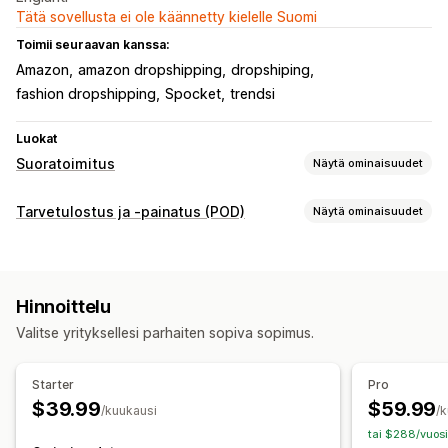
Tätä sovellusta ei ole käännetty kielelle Suomi
Toimii seuraavan kanssa:
Amazon
amazon dropshipping
dropshiping
fashion dropshipping
Spocket
trendsi
Luokat
Suoratoimitus
Näytä ominaisuudet
Myytävät tuotteet
Tarvetulostus ja -painatus (POD)
Näytä ominaisuudet
Vaatteet ja asusteet
Laukut ja matkalaukut
Tuotteen muokkaus
Terveys ja kauneus
Taide ja käsityö
Viihde ja media
Kaupan omat tuotemerkit
Suunnittelutyökalut
Lelut ja pelit
Vauvatuotteet
Urheilutuotteet
Hinnoittelu
Mallien luomistyökalu
Pakkaukseen lisättävät tuotteet
Aikuistuotteet
Valitse yrityksellesi parhaiten sopiva sopimus.
Yksilöinti
Hankintasijainnit
Tuotteet
Arabiemiirikunnat
Australia
Bahama
Belgia
Espanja
Starter
Pro
Laukut
Vaatteet
Kirjailu
Hatut
Kengät
Joululahjat
Etelä-Korea
Filippiinit
Intia
Itävalta
Kanada
Kiina
$39.99
$59.99
/kuukausi
/
Kodinsisustus
Korut
Lemmikkieläintuotteet
Kreikka
Norja
Portugali
Puola
Ranska
Ruotsi
Saksa
tai $288/vuosi