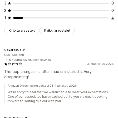
3
0
2
0
1
4
Kirjoita arvostelu
Kaikki arvostelut
CoveredCo
Uusi-Seelanti
16 minuuttia sovelluksen käyttöä
3. maaliskuu 2026
This app charges me after I had uninstalled it. Very
disappointing!
Amazon Dropshipping vastasi 28. toukokuu 2026
We're sorry to hear that we weren't able to meet your expectations.
One of our associates have reached out to you via email. Looking
forward to sorting this out with you!
BETE STORE