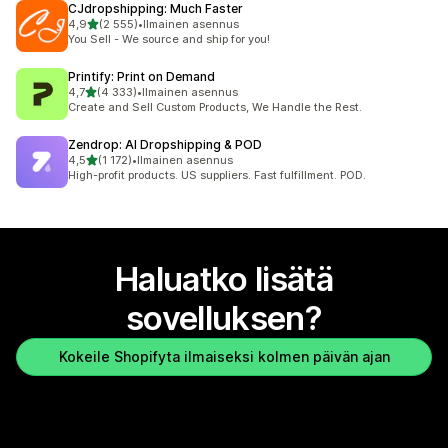
CJdropshipping: Much Faster
/ 5 tähteä
4,9
(2 555)
•
Ilmainen asennus
2555 arvostelua yhteensä
You Sell - We source and ship for you!
Printify: Print on Demand
/ 5 tähteä
4,7
(4 333)
•
Ilmainen asennus
4333 arvostelua yhteensä
Create and Sell Custom Products, We Handle the Rest.
Zendrop: AI Dropshipping & POD
/ 5 tähteä
4,5
(1 172)
•
Ilmainen asennus
1172 arvostelua yhteensä
High-profit products. US suppliers. Fast fulfillment. POD.
Haluatko lisätä
sovelluksen?
Kokeile Shopifyta ilmaiseksi kolmen päivän ajan