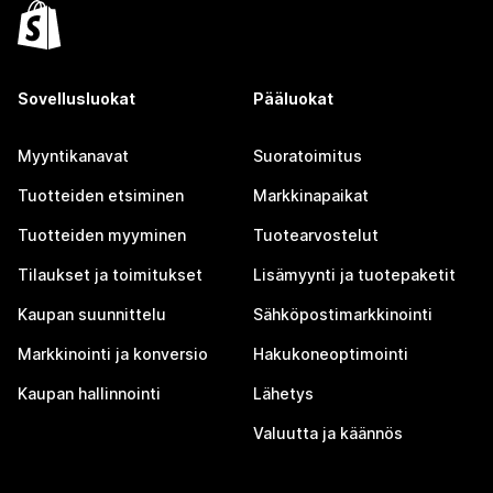
Sovellusluokat
Pääluokat
Myyntikanavat
Suoratoimitus
Tuotteiden etsiminen
Markkinapaikat
Tuotteiden myyminen
Tuotearvostelut
Tilaukset ja toimitukset
Lisämyynti ja tuotepaketit
Kaupan suunnittelu
Sähköpostimarkkinointi
Markkinointi ja konversio
Hakukoneoptimointi
Kaupan hallinnointi
Lähetys
Valuutta ja käännös