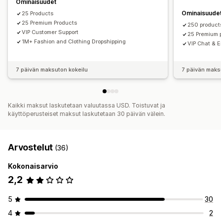
Ympäristöystävällinen
Orgaaninen
Ominaisuudet
Singapore
Sveitsi
Tanska
Thaimaa
Unkari
Ominaisuude
25 Products
Yhdistynyt kuningaskunta
Yhdysvallat
Toimitusvaihtoehdot
25 Premium Products
250 product
White label
VIP Customer Support
Irtotavarakuljetus
Mukautettu toimitus
25 Premium 
1M+ Fashion and Clothing Dropshipping
VIP Chat & E
Globaali toimitus
Monitoimitus
Reaaliaikaiset päivitykset
Verot sisältävä hinnoittelu
7 päivän maksuton kokeilu
7 päivän maks
Kaikki maksut laskutetaan valuutassa USD. Toistuvat ja
käyttöperusteiset maksut laskutetaan 30 päivän välein.
Arvostelut
(36)
Kokonaisarvio
2,2
5
30
4
2