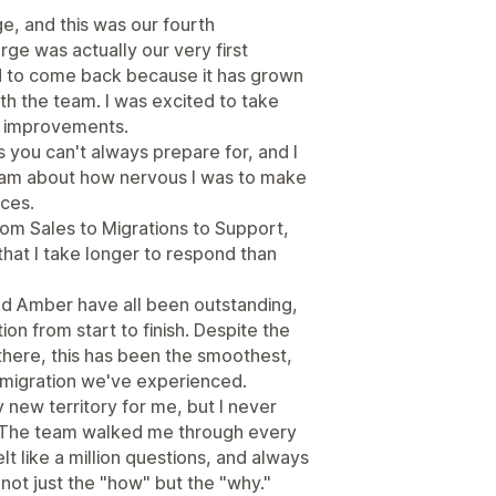
, and this was our fourth
rge was actually our very first
d to come back because it has grown
h the team. I was excited to take
d improvements.
 you can't always prepare for, and I
eam about how nervous I was to make
ces.
from Sales to Migrations to Support,
that I take longer to respond than
nd Amber have all been outstanding,
on from start to finish. Despite the
here, this has been the smoothest,
migration we've experienced.
 new territory for me, but I never
. The team walked me through every
t like a million questions, and always
not just the "how" but the "why."