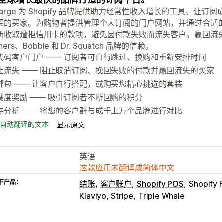
charge 为 Shopify 品牌提供助力经常性收入增长的工具。
买的买家。为购物者提供管理个人订阅的门户网站，并通过合适
新收取遭拒信用卡的款项，避免因付款失败而流失客户。赢回流失
hers、Bobbie 和 Dr. Squatch 品牌的信赖。
代码客户门户 —— 订阅者可自行跳过、换购和重新安排时间
止流失 —— 阻止取消订阅、挽回失败的付款并赢回流失的买家
绑包 —— 让客户自行搭配，或购买您精心挑选的套装
诚度奖励 —— 吸引订阅者不断回购的积分
存分析 —— 将您的客户群与成千上万个品牌进行对比
自动翻译的文本
显示原文
英语
这款应用未翻译成简体中文
下产品：
结账
客户账户
Shopify POS
Shopify 
Klaviyo
Stripe
Triple Whale