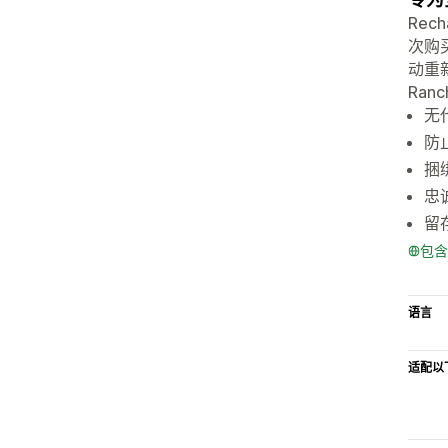
Re
次购
动重
Ranc
无
防
捆
忠
留
包含
语言
适配以