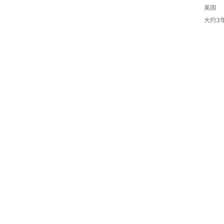
美国
大约3