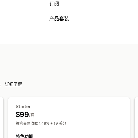
订阅
订阅类型
产品套装
精选订阅
补货订阅
访问订阅
会员资格
套装类型
实体产品
自定义订阅
固定套装
合装包
混搭套装
多属性套装
您可以设置的定价
神秘礼盒
样品包
订阅套盒
增销套装
定期付款
订阅立享折扣
固定定价
分层
数字产品
实体产品
自定义套装
每用户定价
一次性付款
动态定价
自定
您可以设置的定价
固定定价
分层定价
数量折扣
折扣
批
票。
详细了解
购物车折扣
免运费
买一送一
订阅
动
Starter
$99
/月
每笔交易收取 1.49% + 19 美分
特色功能