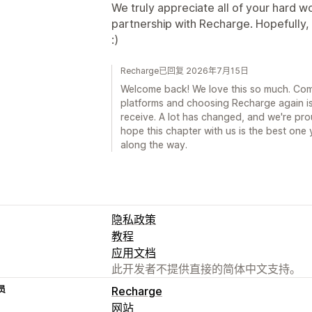
We truly appreciate all of your hard w
partnership with Recharge. Hopefully, t
:)
Recharge已回复 2026年7月15日
Welcome back! We love this so much. Com
platforms and choosing Recharge again i
receive. A lot has changed, and we're pr
hope this chapter with us is the best one
along the way.
隐私政策
教程
应用文档
此开发者不提供直接的简体中文支持。
员
Recharge
网站