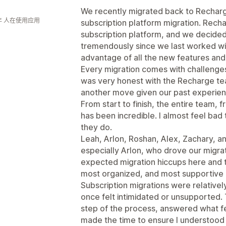
We recently migrated back to Recharge
年 人在使用应用
subscription platform migration. Recha
subscription platform, and we decide
tremendously since we last worked wit
advantage of all the new features an
Every migration comes with challenges
was very honest with the Recharge t
another move given our past experien
From start to finish, the entire team, 
has been incredible. I almost feel bad 
they do.
Leah, Arlon, Roshan, Alex, Zachary, a
especially Arlon, who drove our migrati
expected migration hiccups here and t
most organized, and most supportive 
Subscription migrations were relatively
once felt intimidated or unsupported
step of the process, answered what fel
made the time to ensure I understood 