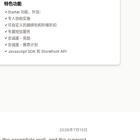
特色功能
Starter 功能，外加：
专人协助实施
可自定义的捆绑包和阶梯折扣
专属短信服务
忠诚度 - 奖励
忠诚度 - 推荐计划
Javascript SDK 和 Storefront API
2026年7月15日
s the essentials well, and the support