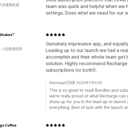
 人在使用应用
team was quick and helpful when we ha
settings. Does what we need for our su
 Shakes™
Genuinely impressive app, and equally
年 人在使用应用
Leading up to our launch we had a real
accomplish and their whole team got b
solution. Highly recommend Recharge 
subscriptions (or both!).
Recharge已回复 2026年7月15日
This is so great to read! Bundles and sub
we're really proud of what Recharge can 
show up for you in the lead-up to launch
everything. Best of luck with the launch 
ga Coffee