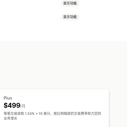
显示功能
显示功能
服务
产品捆绑
订阅套盒
数字产品
无限选择套装
自选套装盒
礼品盒
交叉销售套装
组合购买
相关产品
定价
免费版
试用期
基于使用的定价
义定价
量折扣
固定折扣
百分比折扣
态定价
自定义定价
Plus
$499
/月
每笔交易收取 1.34% + 19 美分，按比例缩放的交易费率助力您的
业务增长