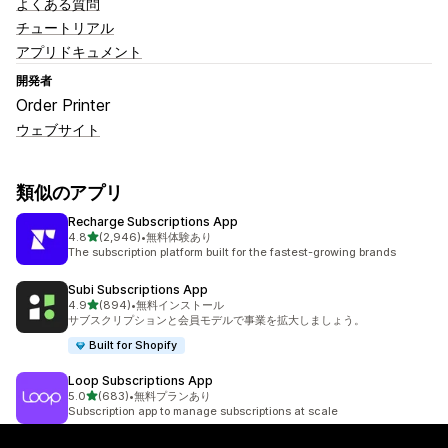
よくある質問
チュートリアル
アプリドキュメント
開発者
Order Printer
ウェブサイト
類似のアプリ
Recharge Subscriptions App
5つ星中
4.8
(2,946)
•
無料体験あり
合計レビュー数：2946件
The subscription platform built for the fastest-growing brands
Subi Subscriptions App
5つ星中
4.9
(894)
•
無料インストール
合計レビュー数：894件
サブスクリプションと会員モデルで事業を拡大しましょう。
Built for Shopify
Loop Subscriptions App
5つ星中
5.0
(683)
•
無料プランあり
合計レビュー数：683件
Subscription app to manage subscriptions at scale