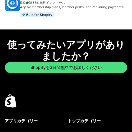
5つ星中
5.0
(836)
•
無料インストール
合計レビュー数：836件
App for membership plans, member perks, and recurring payments
Built for Shopify
使ってみたいアプリがあり
ましたか？
Shopifyを3日間無料でお試しください
アプリカテゴリー
トップカテゴリー