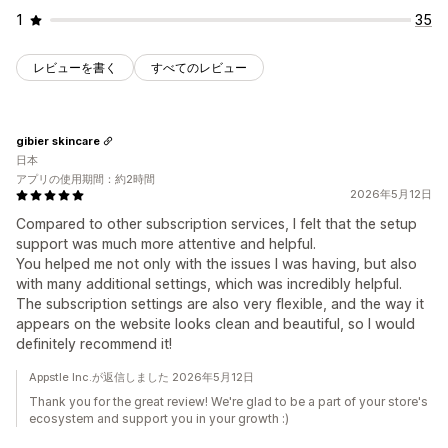
1
35
レビューを書く
すべてのレビュー
gibier skincare
日本
アプリの使用期間：約2時間
2026年5月12日
Compared to other subscription services, I felt that the setup
support was much more attentive and helpful.
You helped me not only with the issues I was having, but also
with many additional settings, which was incredibly helpful.
The subscription settings are also very flexible, and the way it
appears on the website looks clean and beautiful, so I would
definitely recommend it!
Appstle Inc.が返信しました 2026年5月12日
Thank you for the great review! We're glad to be a part of your store's
ecosystem and support you in your growth :)