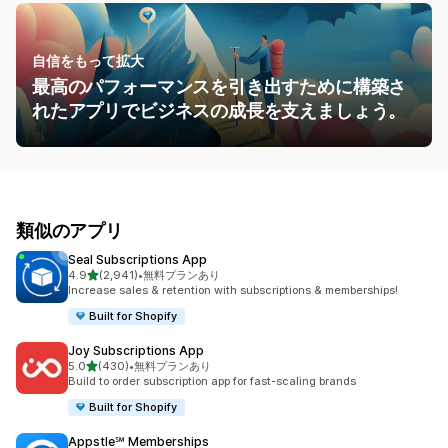
自信をもって拡大
最高のパフォーマンスを引き出すために構築さ
れたアプリでビジネスの成長を支えましょう。
類似のアプリ
Seal Subscriptions App
5つ星中
4.9
(2,941)
•
無料プランあり
合計レビュー数：2941件
Increase sales & retention with subscriptions & memberships!
Built for Shopify
Joy Subscriptions App
5つ星中
5.0
(430)
•
無料プランあり
合計レビュー数：430件
Build to order subscription app for fast-scaling brands
Built for Shopify
Appstle℠ Memberships