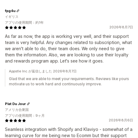
fpg4u
イギリス
アプリの使用期間：約1年
2026年8月7日
As far as now, the app is working very well, and their support
team is very helpful. Any changes related to subscription, what
we aren't able to do, their team does. We only need to give
them the information. Also, we are looking to use their loyalty
and rewards program app. Let's see how it goes.
Appstle Inc.が返信しました 2026年8月7日
Glad that we are able to meet your requirements. Reviews like yours
motivate us to work hard and continuously improve.
Plat Du Jour
アメリカ合衆国
アプリの使用期間：9ヶ月
2026年8月6日
Seamless integration with Shopify and Klaviyo - somewhat of a
learning curve for me being new to Ecomm but their support