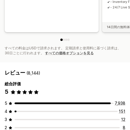
- Inventory 
- 24/7 Live 
14日間の無料
すべての料金はUSDで請求されます。 定期請求と使用料に基づく請求は、
30日ごとに行われます。
すべての価格オプションを見る
レビュー
(8,144)
総合評価
5
5
7,938
4
151
3
12
2
8