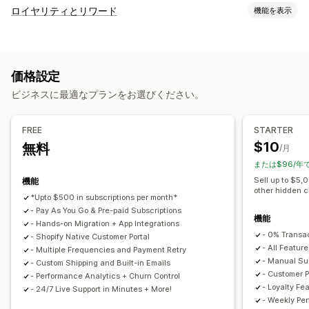
サブスクリプション・定期購入タイプ
ロイヤリティとリワード
機能を表示
キュレーション定期購入
補充定期購入
プログラムの種類
サブスクリプション・定期購入へのアクセス
メンバーシップ
リワードプログラム
メンバーシップ
VIP階層
サービス
商品バンドル
定期購入ボックス
寄付
デジタル商品
価格設定
アフィリエイトプログラム
紹介
定期購入
カスタムプログラム
有形商品
カスタムの定期購入
ビジネスに最適なプランをお選びください。
提供可能なリワード
設定可能な価格設定方式
ディスカウント
クーポン
配送料
無料配送
無料商品
定期的な支払い
お得な定期購入
固定価格設定
FREE
STARTER
早期アクセス
限定アクセス
メンバーシップ特典
サービス
段階的な価格設定
フリーミアム
トライアル期間
$10
無料
/月
バッジ
カスタムリワード
使用量に基づいた価格設定
ユーザーごとの価格設定
または$96/年
1回限りの決済
動的価格設定
カスタム価格
Sell up to $5,
機能
other hidden 
*Upto $500 in subscriptions per month*
- Pay As You Go & Pre-paid Subscriptions
機能
- Hands-on Migration + App Integrations
- 0% Transa
- Shopify Native Customer Portal
- All Feature
- Multiple Frequencies and Payment Retry
- Manual Sub
- Custom Shipping and Built-in Emails
- Customer P
- Performance Analytics + Churn Control
- Loyalty Fe
- 24/7 Live Support in Minutes + More!
- Weekly Pe