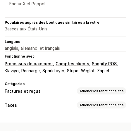
Factur-X et Peppol
Populaires auprès des boutiques similaires à la vôtre
Basées aux États-Unis
Langues
anglais, allemand, et français
Fonctionne avec
Processus de paiement
Comptes clients
Shopify POS
Klaviyo
Recharge
SparkLayer
Stripe
Weglot
Zapiet
Catégories
Factures et reçus
Afficher les fonctionnalités
Types de document
Taxes
Afficher les fonctionnalités
Factures
Reçus
Reçus de cadeaux
Notes de crédit
Suivi du passif
Devis
Notes de livraison
Bordereaux d’expédition
Suivi des seuils
Factures avec TVA
Factures clients
Remboursements
Retours