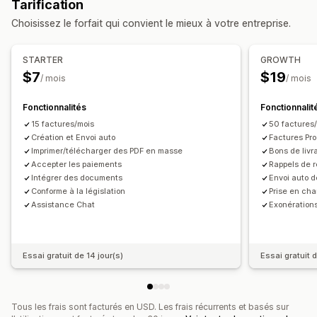
Tarification
Calcul des taxes
Personnalisation
Choisissez le forfait qui convient le mieux à votre entreprise.
Taux de taxation
Gestion de l’exonération
Couleur et police
Image de marque
Champs
Devises multiples
Numéros de facture
Adresse e-mail de contact
STARTER
GROWTH
Calcul des taxes
Modèles
Codes-barres
Logos
$7
$19
Inscription
/ mois
/ mois
Devises multiples
Multilingue
Validation du numéro fiscal
UE (TVA)
Inde (TPS)
Fonctionnalités
Fonctionnalit
Canada (TVH, TVP, TPS)
États-Unis (Taxe de vente)
Gestion de fichiers
15 factures/mois
50 factures
Téléchargement groupé
Dénomination des fichiers
Création et Envoi auto
Factures Pro
Rapports et déclarations
Imprimer/télécharger des PDF en masse
Bons de livr
Automatisation des e-mails
Génération de PDF
Exportation des données
Accepter les paiements
Rappels de r
Impression et exportation
Sécurité des données
Intégrer des documents
Envoi auto 
Numérotation séquentielle
Conforme à la législation
Prise en c
Assistance Chat
Exonérations
Essai gratuit de 14 jour(s)
Essai gratuit d
Tous les frais sont facturés en USD. Les frais récurrents et basés sur