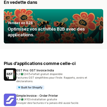
En vedette dans
Vendez en B2B
Optimisez vos activités B2B avec des
applications.
Plus d’applications comme celle-ci
GST Pro: GST Invoice India
étoile(s) sur 5
5,0
(247)
•
Forfait gratuit disponible
247 avis au total
Factures GST simplifiées pour l’Inde. Rapports, avoirs et
déclarations.
Built for Shopify
Simple Invoice ‑ Order Printer
étoile(s) sur 5
4,9
(410)
•
Installation gratuite
410 avis au total
Envoyer des factures n'a jamais été aussi facile.