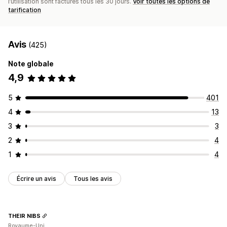
l’utilisation sont facturés tous les 30 jours.
Voir toutes les options de
tarification
Avis
(425)
Note globale
4,9
5
401
4
13
3
3
2
4
1
4
Écrire un avis
Tous les avis
THEIR NIBS
Royaume-Uni