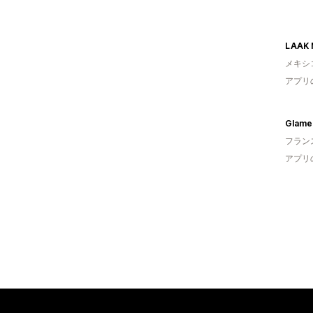
LAAK 
メキシ
アプリ
Glame
フラン
アプリ