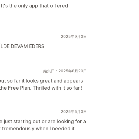
It's the only app that offered
2025年9月3日
İLDE DEVAM EDERS
編集日：2025年8月20日
 but so far it looks great and appears
e Free Plan. Thrilled with it so far !
2025年5月3日
 just starting out or are looking for a
t tremendously when I needed it