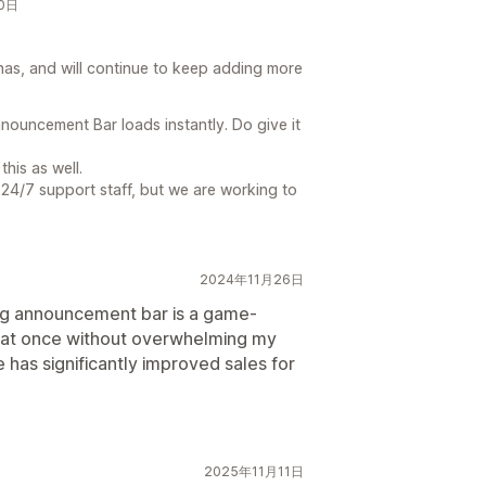
10日
has, and will continue to keep adding more
ouncement Bar loads instantly. Do give it
his as well.
 24/7 support staff, but we are working to
2024年11月26日
ing announcement bar is a game-
s at once without overwhelming my
 has significantly improved sales for
2025年11月11日