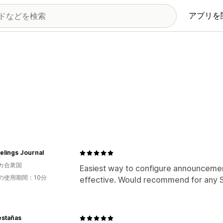
アプリを
elings Journal
カ合衆国
Easiest way to configure announcemen
の使用期間：10分
effective. Would recommend for any S
estañas