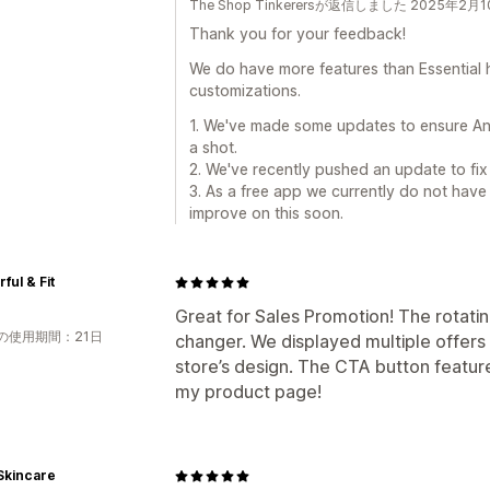
The Shop Tinkerersが返信しました 2025年2月
Thank you for your feedback!
We do have more features than Essential 
customizations.
1. We've made some updates to ensure Ann
a shot.
2. We've recently pushed an update to fix t
3. As a free app we currently do not have
improve on this soon.
ful & Fit
Great for Sales Promotion! The rotat
の使用期間：21日
changer. We displayed multiple offer
store’s design. The CTA button feature
my product page!
Skincare