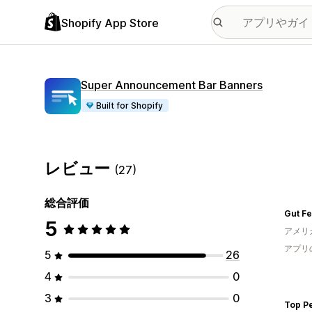
Shopify App Store
Super Announcement Bar Banners
Built for Shopify
レビュー
(27)
総合評価
Gut Fe
5
アメリ
アプリ
5
26
4
0
3
0
Top P