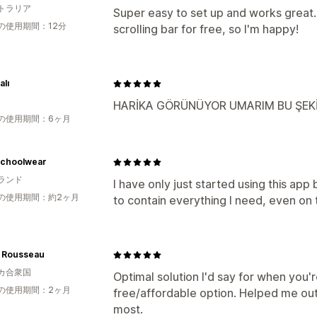
トラリア
Super easy to set up and works great. 
の使用期間：12分
scrolling bar for free, so I'm happy!
alı
HARİKA GÖRÜNÜYOR UMARIM BU ŞEK
の使用期間：6ヶ月
choolwear
ランド
I have only just started using this app
の使用期間：約2ヶ月
to contain everything I need, even on th
 Rousseau
カ合衆国
Optimal solution I'd say for when you're
の使用期間：2ヶ月
free/affordable option. Helped me ou
most.