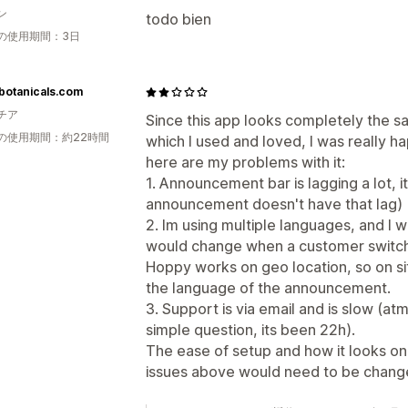
ン
todo bien
の使用期間：3日
botanicals.com
チア
Since this app looks completely the 
の使用期間：約22時間
which I used and loved, I was really h
here are my problems with it:
1. Announcement bar is lagging a lot, i
announcement doesn't have that lag)
2. Im using multiple languages, and I 
would change when a customer switche
Hoppy works on geo location, so on si
the language of the announcement.
3. Support is via email and is slow (at
simple question, its been 22h).
The ease of setup and how it looks on s
issues above would need to be chang