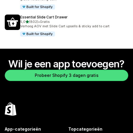
Built for Shopify
Essential Slide Cart Drawer
van 5 sterren
5,0
(802)
•
Gratis
802 recensies in totaal
Verhoog AOV met Slide Cart upsells & sticky add to cart
Built for Shopify
Wil je een app toevoegen?
Probeer Shopify 3 dagen gratis
App-categorieën
Topcategorieën