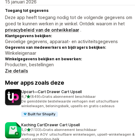
15 januari 2026
Toegang tot gegevens
Deze app heeft toegang nodig tot de volgende gegevens om
goed te kunnen werken in je winkel. Ontdek waarom in het
privacybeleid van de ontwikkelaar
.
Klantgegevens bekijken:
Gevoelige gegevens, apparaat- en activiteitsgegevens
Gegevens van medewerkers en bijdragers bekijken:
Winkeleigenaar
Winkelgegevens bekijken en bewerken:
Producten, bestellingen
Zie details
Meer apps zoals deze
Upcart—Cart Drawer Cart Upsell
van 5 sterren
4,7
(849)
•
Gratis abonnement beschikbaar
849 recensies in totaal
De gemiddelde bestelwaarde verhogen met uitschuifbare
winkelwagen, beloningsbalk, upsells en gratis cadeaus
Built for Shopify
Kaching CartDrawer Cart Upsell
van 5 sterren
5,0
(1.133)
•
Gratis abonnement beschikbaar
1133 recensies in totaal
Verhoog je AOV: uitschuifbare winkelwagen, upsell-winkelwagen &
gratis verzending-balk