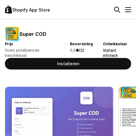
Shopify App Store
Super COD
Prijs
Beoordeling
Ontwikkelaar
Gratis proefperiode
5,0
(2)
Vishant
beschikbaar
infotech
Installeren