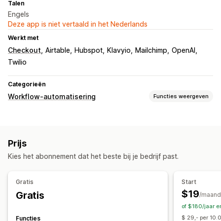
Talen
Engels
Deze app is niet vertaald in het Nederlands
Werkt met
Checkout
Airtable
Hubspot
Klavyio
Mailchimp
OpenAI
Twilio
Categorieën
Workflow-automatisering
Functies weergeven
Automatiseringstaken
Afhandeling van bestellingen
Producttags
Prijs
Retourverwerking
Verkoopdrempels
Voorraadaanvulling
Kies het abonnement dat het beste bij je bedrijf past.
Op tijd gebaseerd
Verwerking van bestellingen
Aanpassing
Gratis
Start
API's
Voorwaardelijke logica
Aangepaste triggers
$19
Gratis
/maand
Geplande taken
Aangepaste workflows
of $180/jaar 
$ 29,- per 10.
Functies