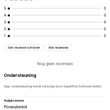
5
0
4
0
3
0
2
0
1
0
Een recensie schrijven
Alle recensies
Nog geen recensies
Ondersteuning
App-ondersteuning wordt verzorgd door Superflow Software GmbH.
Hulpbronnen
Privacybeleid