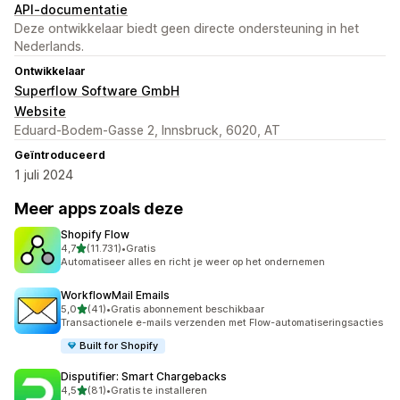
API-documentatie
Deze ontwikkelaar biedt geen directe ondersteuning in het
Nederlands.
Ontwikkelaar
Superflow Software GmbH
Website
Eduard-Bodem-Gasse 2, Innsbruck, 6020, AT
Geïntroduceerd
1 juli 2024
Meer apps zoals deze
Shopify Flow
van 5 sterren
4,7
(11.731)
•
Gratis
11731 recensies in totaal
Automatiseer alles en richt je weer op het ondernemen
WorkflowMail Emails
van 5 sterren
5,0
(41)
•
Gratis abonnement beschikbaar
41 recensies in totaal
Transactionele e-mails verzenden met Flow-automatiseringsacties
Built for Shopify
Disputifier: Smart Chargebacks
van 5 sterren
4,5
(81)
•
Gratis te installeren
81 recensies in totaal