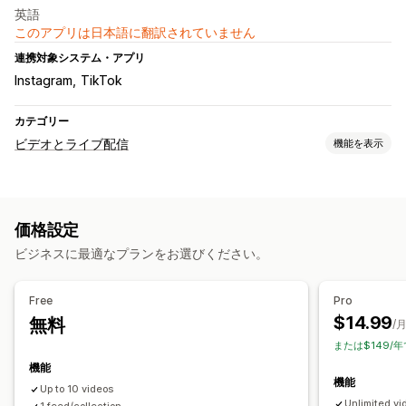
英語
このアプリは日本語に翻訳されていません
連携対象システム・アプリ
Instagram
TikTok
カテゴリー
ビデオとライブ配信
機能を表示
動画管理
購入可能な動画
インタラクティブ動画
UGC
価格設定
ソーシャルメディアでの共有
ビジネスに最適なプランをお選びください。
カスタマイズ
動画テンプレート
動画のインポート
動画プレイヤー
Free
Pro
動画ウィジェット
埋め込み式動画
ポップアップ
カルーセル
$14.99
無料
/
モバイル対応
または$149/年
機能
機能
Up to 10 videos
Unlimited vi