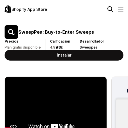
Shopify App Store
SweepPea: Buy‑to‑Enter Sweeps
Precios
Calificación
Desarrollador
Plan gratis disponible
4,9
(8)
Sweeppea
Instalar