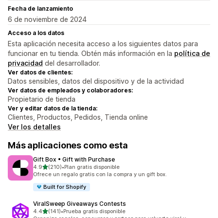
Fecha de lanzamiento
6 de noviembre de 2024
Acceso a los datos
Esta aplicación necesita acceso a los siguientes datos para
funcionar en tu tienda. Obtén más información en la
política de
privacidad
del desarrollador.
Ver datos de clientes:
Datos sensibles, datos del dispositivo y de la actividad
Ver datos de empleados y colaboradores:
Propietario de tienda
Ver y editar datos de la tienda:
Clientes, Productos, Pedidos, Tienda online
Ver los detalles
Más aplicaciones como esta
Gift Box • Gift with Purchase
de 5 estrellas
4.9
(210)
•
Plan gratis disponible
210 reseñas en total
Ofrece un regalo gratis con la compra y un gift box.
Built for Shopify
ViralSweep Giveaways Contests
de 5 estrellas
4.4
(141)
•
Prueba gratis disponible
141 reseñas en total