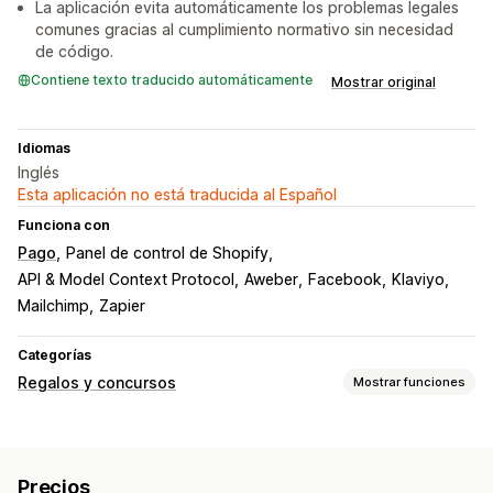
La aplicación evita automáticamente los problemas legales
comunes gracias al cumplimiento normativo sin necesidad
de código.
Contiene texto traducido automáticamente
Mostrar original
Idiomas
Inglés
Esta aplicación no está traducida al Español
Funciona con
Pago
Panel de control de Shopify
API & Model Context Protocol
Aweber
Facebook
Klaviyo
Mailchimp
Zapier
Categorías
Regalos y concursos
Mostrar funciones
Tipos de campañas de marketing
Aniversario
Cumpleaños
Basado en la compra
Precios
Recomendar a un amigo
Rifas
Sorteos