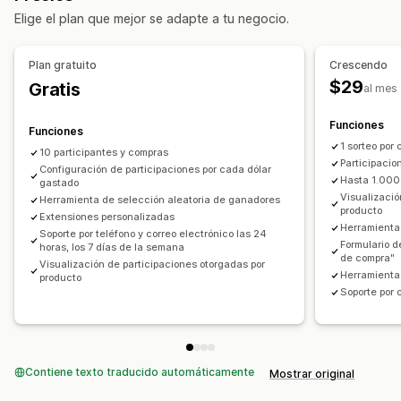
Elige el plan que mejor se adapte a tu negocio.
Gestión de envío
Entrada automática
Entrada de suscripción
Plan gratuito
Crescendo
Compartir entrada en redes sociales
$29
Gratis
al mes
Selección de ganador automática
Seguimiento de conversión
Informes y estadísticas
Funciones
Funciones
1 sorteo por
10 participantes y compras
Personalización
Participacio
Configuración de participaciones por cada dólar
Promoción de marca
Campos de formulario
Hasta 1.000
gastado
Visualizació
Herramienta de selección aleatoria de ganadores
Páginas de destino
Widget de tienda
producto
Extensiones personalizadas
Herramienta 
Soporte por teléfono y correo electrónico las 24
Formulario d
horas, los 7 días de la semana
de compra"
Visualización de participaciones otorgadas por
Herramienta
producto
Soporte por 
Contiene texto traducido automáticamente
Mostrar original