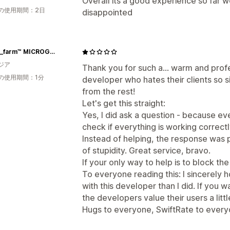
Overall its a good experience so far we
の使用期間：2日
disappointed
ArtOm_farm™ MICROGREENS
ジア
Thank you for such a... warm and profe
の使用期間：1分
developer who hates their clients so si
from the rest!
Let's get this straight:
Yes, I did ask a question - because 
check if everything is working correctl
Instead of helping, the response was 
of stupidity. Great service, bravo.
If your only way to help is to block the
To everyone reading this: I sincerely
with this developer than I did. If you 
the developers value their users a litt
Hugs to everyone, SwiftRate to every