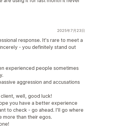
 are using it for last month it never
2025年7月23日
ssional response. It's rare to meet a
ncerely - you definitely stand out
even experienced people sometimes
y.
passive aggression and accusations
 client, well, good luck!
 hope you have a better experience
want to check - go ahead. I'll go where
le more than their egos.
one!