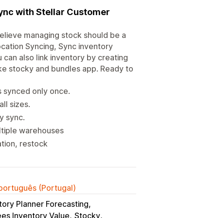
Sync with Stellar Customer
believe managing stock should be a
ocation Syncing, Sync inventory
 can also link inventory by creating
ke stocky and bundles app. Ready to
 synced only once.
ll sizes.
y sync.
ultiple warehouses
ation, restock
 português (Portugal)
tory Planner Forecasting
es Inventory Value
Stocky