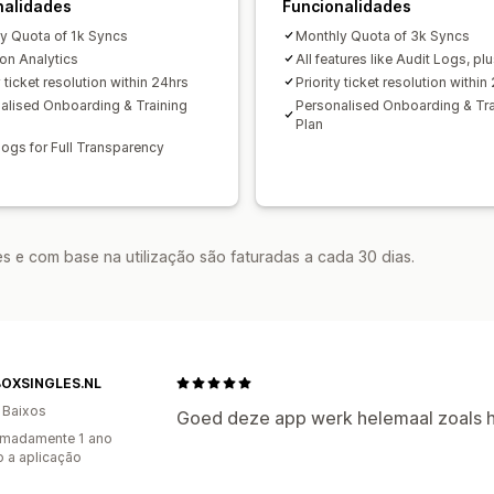
nalidades
Funcionalidades
y Quota of 1k Syncs
Monthly Quota of 3k Syncs
ion Analytics
All features like Audit Logs, plu
y ticket resolution within 24hrs
Priority ticket resolution within
alised Onboarding & Training
Personalised Onboarding & Tra
Plan
Logs for Full Transparency
s e com base na utilização são faturadas a cada 30 dias.
OXSINGLES.NL
 Baixos
Goed deze app werk helemaal zoals 
imadamente 1 ano
 a aplicação