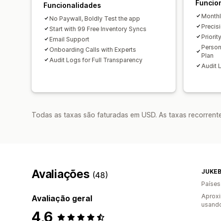
Funcio
Funcionalidades
Monthl
No Paywall, Boldly Test the app
Precis
Start with 99 Free Inventory Syncs
Priorit
Email Support
Person
Onboarding Calls with Experts
Plan
Audit Logs for Full Transparency
Audit 
Todas as taxas são faturadas em USD. As taxas recorrente
Avaliações
JUKEB
(48)
Países
Aprox
Avaliação geral
usando
4,6