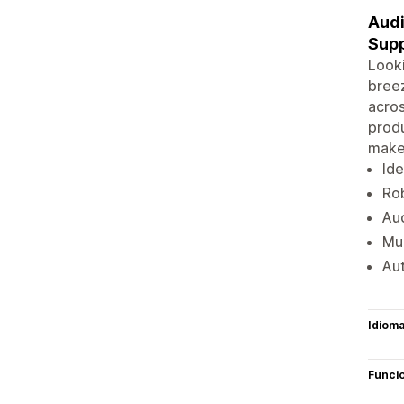
Audi
Supp
Looki
breez
acros
produ
make 
Ide
Rob
Aud
Mul
Aut
Idiom
Funci