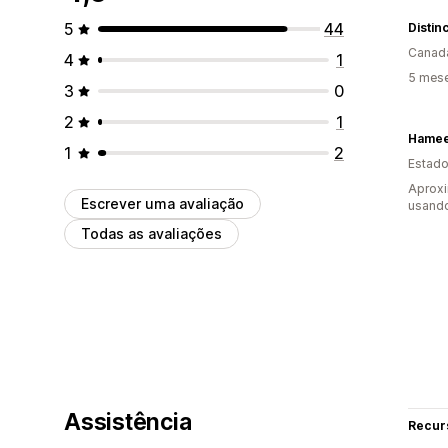
5
44
Distin
Canad
4
1
5 mese
3
0
2
1
Hamee
1
2
Estado
Aprox
Escrever uma avaliação
usando
Todas as avaliações
Assistência
Recur