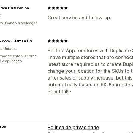
ctive Distribution
á
Great service and follow-up.
s usando a aplicação
.com - Hamee US
s Unidos
Perfect App for stores with Duplicate
imadamente 23 horas
I have multiple stores that are connec
 a aplicação
latest store required us to create Dup
change your location for the SKUs to 
after sales or supply increase, but thi
automatically based on SKU/barcode w
Beautiful!~
sos
Política de privacidade