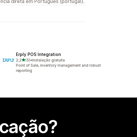
ncia direta em Português (portugal).
Erply POS Integration
de 5 estrelas
2,2
(5)
•
Instalação gratuita
5 total de avaliações
Point of Sale, inventory management and robust
reporting
icação?