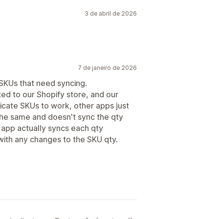
3 de abril de 2026
7 de janeiro de 2026
 SKUs that need syncing.
ted to our Shopify store, and our
licate SKUs to work, other apps just
the same and doesn't sync the qty
s app actually syncs each qty
ith any changes to the SKU qty.