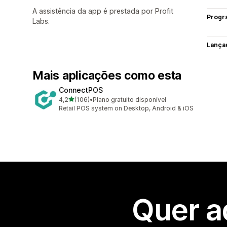
A assistência da app é prestada por Profit
Progr
Labs.
Lança
Mais aplicações como esta
ConnectPOS
de 5 estrelas
4,2
(106)
•
Plano gratuito disponível
106 total de avaliações
Retail POS system on Desktop, Android & iOS
Quer a