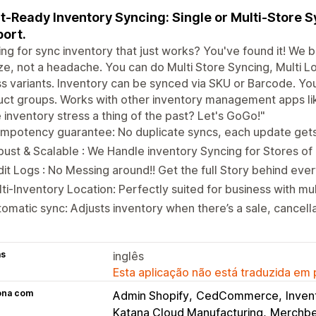
t-Ready Inventory Syncing: Single or Multi-Store 
ort.
ng for sync inventory that just works? You've found it! We 
e, not a headache. You can do Multi Store Syncing, Multi L
s variants. Inventory can be synced via SKU or Barcode. You
ct groups. Works with other inventory management apps li
inventory stress a thing of the past? Let's GoGo!"
mpotency guarantee: No duplicate syncs, each update gets
ust & Scalable : We Handle inventory Syncing for Stores of a
it Logs : No Messing around!! Get the full Story behind ever
ti-Inventory Location: Perfectly suited for business with m
omatic sync: Adjusts inventory when there’s a sale, cancell
as
inglês
Esta aplicação não está traduzida em
ona com
Admin Shopify
CedCommerce
Inven
Katana Cloud Manufacturing
Merchbe