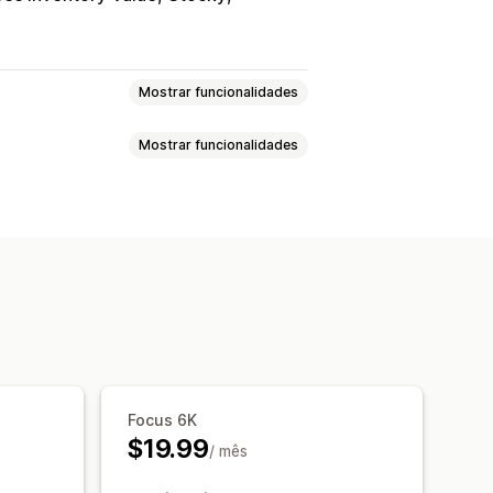
Mostrar funcionalidades
Mostrar funcionalidades
te
Em tempo real
m tempo real
is
Transferência de stock
Focus 6K
$19.99
/ mês