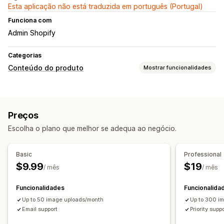
Esta aplicação não está traduzida em português (Portugal)
Funciona com
Admin Shopify
Categorias
Conteúdo do produto
Mostrar funcionalidades
Tipos de conteúdo
Descrições
Títulos
Descrições SEO
Títulos SEO
Preços
Etiquetas
Escolha o plano que melhor se adequa ao negócio.
Criação de conteúdos
Geração por IA
Basic
Professional
$9.99
$19
/ mês
/ mês
Funcionalidades
Funcionalida
Up to 50 image uploads/month
Up to 300 i
Email support
Priority supp