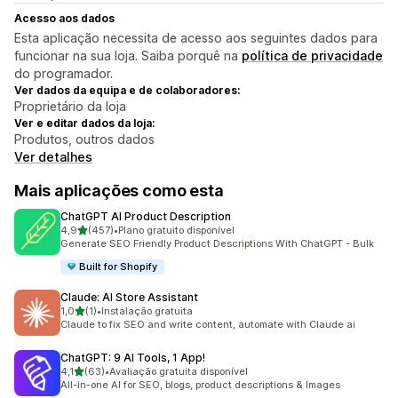
Acesso aos dados
Esta aplicação necessita de acesso aos seguintes dados para
funcionar na sua loja. Saiba porquê na
política de privacidade
do programador.
Ver dados da equipa e de colaboradores:
Proprietário da loja
Ver e editar dados da loja:
Produtos, outros dados
Ver detalhes
Mais aplicações como esta
ChatGPT AI Product Description
de 5 estrelas
4,9
(457)
•
Plano gratuito disponível
457 total de avaliações
Generate SEO Friendly Product Descriptions With ChatGPT - Bulk
Built for Shopify
Claude: AI Store Assistant
de 5 estrelas
1,0
(1)
•
Instalação gratuita
1 total de avaliações
Claude to fix SEO and write content, automate with Claude ai
ChatGPT: 9 AI Tools, 1 App!
de 5 estrelas
4,1
(63)
•
Avaliação gratuita disponível
63 total de avaliações
All-in-one AI for SEO, blogs, product descriptions & Images