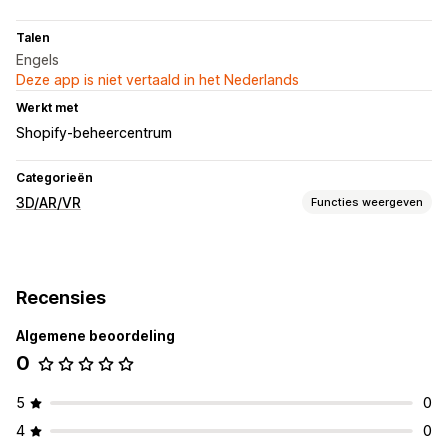
Talen
Engels
Deze app is niet vertaald in het Nederlands
Werkt met
Shopify-beheercentrum
Categorieën
3D/AR/VR
Functies weergeven
Visualisatie
3D-modellen
Augmented reality
Animaties
Recensies
Ingesloten viewer
Algemene beoordeling
Aanpassing
0
Productconfigurator
Gepersonaliseerde producten
5
0
4
0