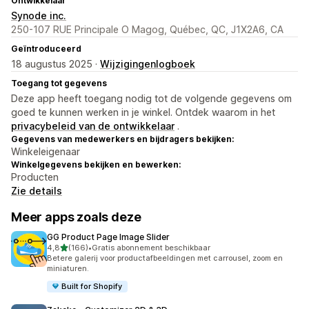
Ontwikkelaar
Synode inc.
250-107 RUE Principale O Magog, Québec, QC, J1X2A6, CA
Geïntroduceerd
18 augustus 2025 ·
Wijzigingenlogboek
Toegang tot gegevens
Deze app heeft toegang nodig tot de volgende gegevens om
goed te kunnen werken in je winkel. Ontdek waarom in het
privacybeleid van de ontwikkelaar
.
Gegevens van medewerkers en bijdragers bekijken:
Winkeleigenaar
Winkelgegevens bekijken en bewerken:
Producten
Zie details
Meer apps zoals deze
GG Product Page Image Slider
van 5 sterren
4,8
(166)
•
Gratis abonnement beschikbaar
166 recensies in totaal
Betere galerij voor productafbeeldingen met carrousel, zoom en
miniaturen.
Built for Shopify