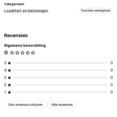
Categorieën
Loyaliteit en beloningen
Functies weergeven
Soorten programma's
Beloningsprogramma's
Recensies
Beloningen die je kunt aanbieden
Algemene beoordeling
Kortingen
Coupons
Gratis producten
0
5
0
4
0
3
0
2
0
1
0
Een recensie schrijven
Alle recensies